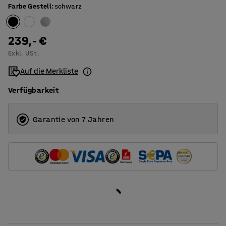
Farbe Gestell
:
schwarz
1800
T-Beingestell
239,- €
Exkl. USt.
Auf die Merkliste
Verfügbarkeit
Garantie von 7 Jahren