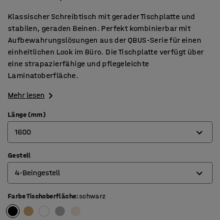
Klassischer Schreibtisch mit gerader Tischplatte und
stabilen, geraden Beinen. Perfekt kombinierbar mit
Aufbewahrungslösungen aus der QBUS-Serie für einen
einheitlichen Look im Büro. Die Tischplatte verfügt über
eine strapazierfähige und pflegeleichte
Laminatoberfläche.
Mehr lesen
Länge (mm)
1600
Gestell
800
4-Beingestell
1200
1400
Farbe Tischoberfläche
:
schwarz
4-Beingestell
1600
O-Beingestell