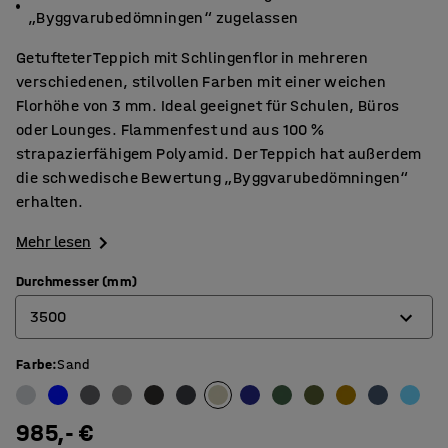
„Byggvarubedömningen“ zugelassen
Getufteter Teppich mit Schlingenflor in mehreren
verschiedenen, stilvollen Farben mit einer weichen
Florhöhe von 3 mm. Ideal geeignet für Schulen, Büros
oder Lounges. Flammenfest und aus 100 %
strapazierfähigem Polyamid. Der Teppich hat außerdem
die schwedische Bewertung „Byggvarubedömningen“
erhalten.
Mehr lesen
Durchmesser (mm)
3500
Farbe
:
Sand
2000
2500
985,- €
3000