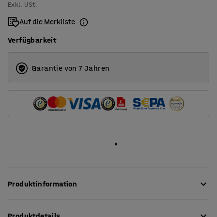
Exkl. USt.
3500
Auf die Merkliste
Verfügbarkeit
Garantie von 7 Jahren
Produktinformation
Ein klassischer Teppich, der dank seiner praktischen
Produktdetails
Eigenschaften in verschiedene Umgebungen passt. Es