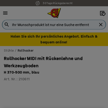
30 Tage Rückgaberecht
7 Jahre Garantie
Holen Sie sich Ihr persönliches Angebot. Einfach &
bequem online!
Stühle
Rollhocker
Rollhocker MIDI mit Rückenlehne und
Werkzeugboden
H 370-500 mm, blau
Art. Nr.
:
210611