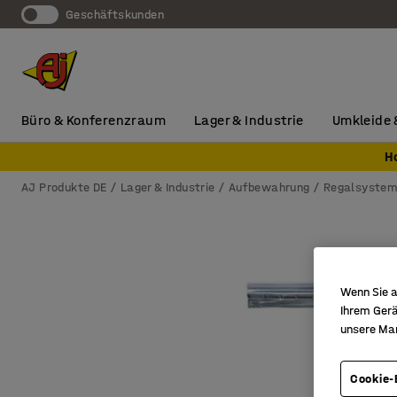
Geschäftskunden
Büro & Konferenzraum
Lager & Industrie
Umkleide 
H
AJ Produkte DE
Lager & Industrie
Aufbewahrung
Regalsyste
Wenn Sie a
Ihrem Gerä
unsere Ma
Cookie-