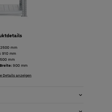
uktdetails
2500
mm
:
910
mm
500
mm
Breite
:
900
mm
e Details anzeigen
ystem ganz leicht erweitern. Zu dieser
wodurch das Aufstellen besonders schnell