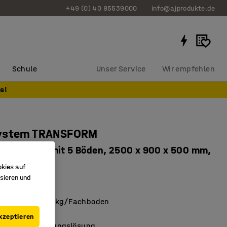
+49 (0) 40 85539000
info@ajprodukte.de
Schule
Unser Service
Wir empfehlen
e!
ystem TRANSFORM
ungsmodul mit 5 Böden, 2500 x 900 x 500 mm,
okies auf
sieren und
702
 Tragkraft: 190 kg/Fachboden
 Montage
kzeptieren
re Aufbewahrungslösung