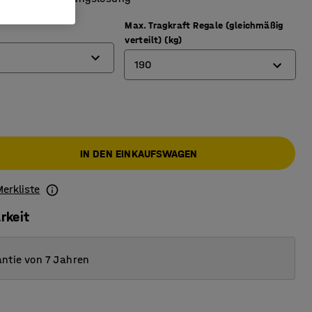
Max. Tragkraft Regale (gleichmäßig
verteilt) (kg)
190
150
190
IN DEN EINKAUFSWAGEN
230
235
Merkliste
280
rkeit
ntie von 7 Jahren