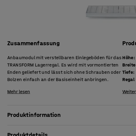
Zusammenfassung
Prod
Anbaumodul mit verstellbaren Einlegeböden für das
Höhe
:
TRANSFORM Lagerregal. Es wird mit vormontierten
Breite
Enden geliefert und lässt sich ohne Schrauben oder
Tiefe
:
Bolzen einfach an der Basiseinheit anbringen.
Regal 
Mehr lesen
Weiter
Produktinformation
Mit dieser praktischen Anbaueinheit kannst du dein Regals
Produktdetails
leichten Anbaueinheit gehört lediglich eine Regalstütze, 