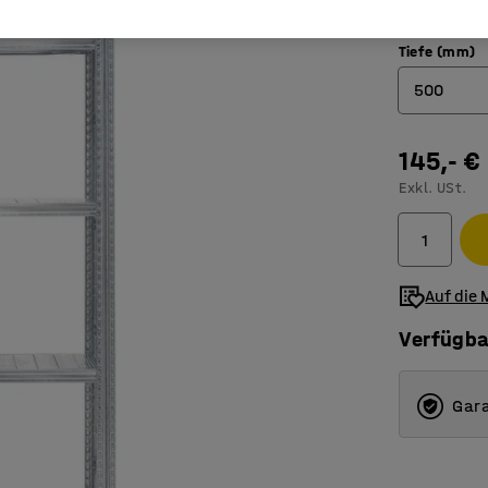
Tiefe (mm)
500
320
145,- €
400
Exkl. USt.
500
600
Auf die 
800
Verfügba
Gara