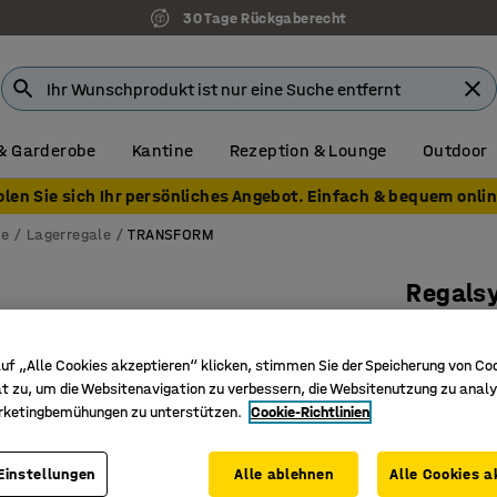
30 Tage Rückgaberecht
& Garderobe
Kantine
Rezeption & Lounge
Outdoor
olen Sie sich Ihr persönliches Angebot. Einfach & bequem onlin
me
Lagerregale
TRANSFORM
Regals
Erweiter
verzinkt
uf „Alle Cookies akzeptieren“ klicken, stimmen Sie der Speicherung von Co
t zu, um die Websitenavigation zu verbessern, die Websitenutzung zu analy
Art. Nr.
:
21
rketingbemühungen zu unterstützen.
Cookie-Richtlinien
Maximale
Einfache
Einstellungen
Alle ablehnen
Alle Cookies a
Anpassba