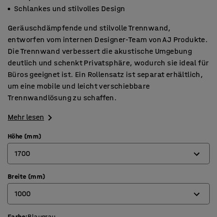
Schlankes und stilvolles Design
Geräuschdämpfende und stilvolle Trennwand,
entworfen vom internen Designer-Team von AJ Produkte.
Die Trennwand verbessert die akustische Umgebung
deutlich und schenkt Privatsphäre, wodurch sie ideal für
Büros geeignet ist. Ein Rollensatz ist separat erhältlich,
um eine mobile und leicht verschiebbare
Trennwandlösung zu schaffen.
Mehr lesen
Höhe (mm)
1700
Breite (mm)
1360
1000
1700
Farbe
:
Blaugrau