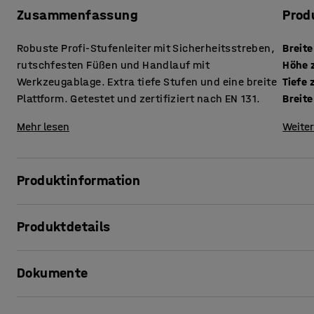
Zusammenfassung
Prod
Robuste Profi-Stufenleiter mit Sicherheitsstreben,
Breite
rutschfesten Füßen und Handlauf mit
Höhe 
Werkzeugablage. Extra tiefe Stufen und eine breite
Tiefe
Plattform. Getestet und zertifiziert nach EN 131.
Breite
Mehr lesen
Weiter
Produktinformation
Stabile und robuste Stehleiter für den vielseitigen und sc
Produktdetails
Aluminiumprofilen. Dadurch ist sie leicht zu tragen und z
Breite
:
580
mm
Die Leiter verfügt über eine stabile Plattform und 120 mm ti
Dokumente
Höhe zusammengelegt
:
2370
mm
einer praktischen Ablage für Werkzeuge und andere Gerät
Tiefe zusammengelegt
:
120
mm
Rutschfestigkeit und schützen gleichzeitig die Bodenober
Breite der Basis
:
1400
mm
Produktinformation drucken