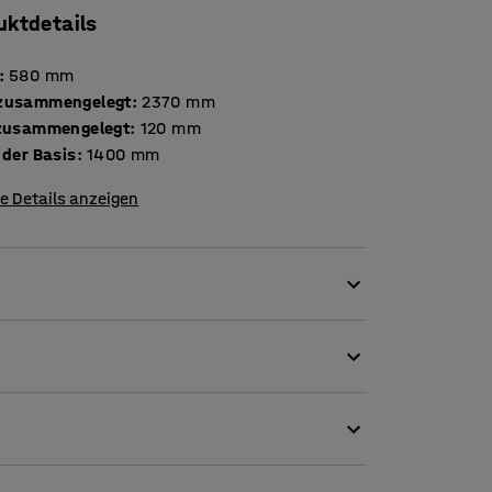
uktdetails
:
580
mm
zusammengelegt
:
2370
mm
 zusammengelegt
:
120
mm
 der Basis
:
1400
mm
e Details anzeigen
hweren Einsatz. Die Leiter besteht aus stabilen
udem langlebig.
efe Stufen. Der Handlauf der Leiter ist mit
e ausgestattet. Bodenschutzmatten sorgen für
fläche.