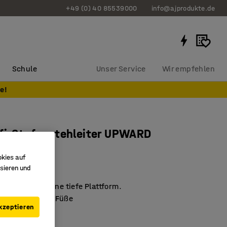
+49 (0) 40 85539000
info@ajprodukte.de
Schule
Unser Service
Wir empfehlen
e!
fi-Stufenstehleiter UPWARD
, H 1570 mm
okies auf
0405
sieren und
fe Stufen und eine tiefe Plattform.
ste Stufen und Füße
kzeptieren
ige Scharniere