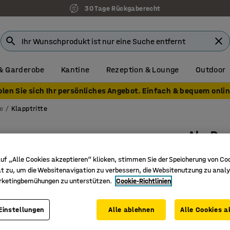
30 Tage Rückgaberecht
& Garderobe
Kantine
Rezeption & Lounge
Outdoor
olen Sie sich Ihr persönliches Angebot. Einfach & bequem onlin
e
Klapptritte
Alu-Pro
7 Stufen
uf „Alle Cookies akzeptieren“ klicken, stimmen Sie der Speicherung von Co
Art. Nr.
:
29
t zu, um die Websitenavigation zu verbessern, die Websitenutzung zu analy
rketingbemühungen zu unterstützen.
Cookie-Richtlinien
Extra tie
Rutschfe
Einstellungen
Alle ablehnen
Alle Cookies a
Hochwert