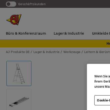
Geschäftskunden
Büro & Konferenzraum
Lager & Industrie
Umkleide 
H
AJ Produkte DE
Lager & Industrie
Werkzeuge
Leitern & Gerüst
Wenn Sie a
Ihrem Gerä
unsere Ma
Cookie-