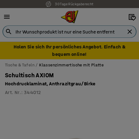
30 Tage Rückgaberecht
Holen Sie sich Ihr persönliches Angebot. Einfach &
bequem online!
Tische & Tafeln
Klassenzimmertische mit Platte
Schultisch AXIOM
Hochdrucklaminat, Anthrazitgrau/Birke
Art. Nr.
:
344012