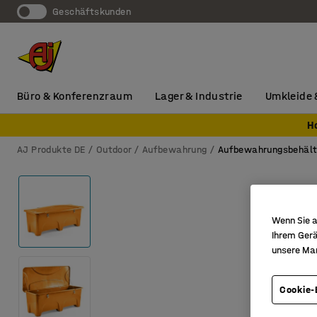
Geschäftskunden
Büro & Konferenzraum
Lager & Industrie
Umkleide 
H
AJ Produkte DE
Outdoor
Aufbewahrung
Aufbewahrungsbehält
Wenn Sie a
Ihrem Gerä
unsere Ma
Cookie-