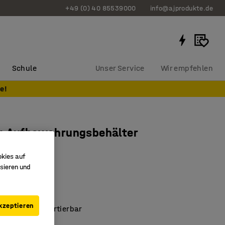
+49 (0) 40 85539000
info@ajprodukte.de
Schule
Unser Service
Wir empfehlen
e!
r-Aufbewahrungsbehälter
elb
okies auf
7323
sieren und
 Optik
gegossen
kzeptieren
tapler transportierbar