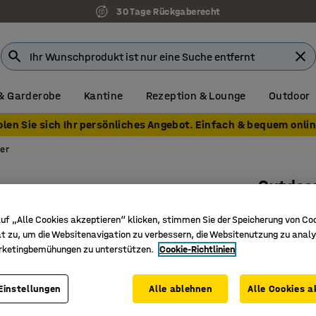
30 Tage Rückgaberecht
& Garderobe
Kantine
Rezeption & Lounge
Outdoor
olen Sie sich Ihr persönliches Angebot. Einfach & bequem onlin
er
Outdoo
1000 l, g
uf „Alle Cookies akzeptieren“ klicken, stimmen Sie der Speicherung von Co
Art. Nr.
:
24
t zu, um die Websitenavigation zu verbessern, die Websitenutzung zu analy
rketingbemühungen zu unterstützen.
Cookie-Richtlinien
Stylische
Vakuum-
Einstellungen
Alle ablehnen
Alle Cookies a
Mit dem S