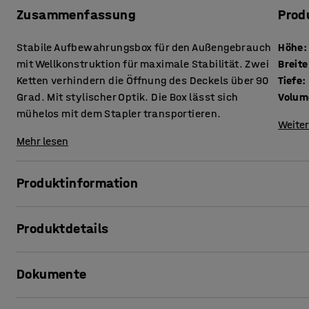
Zusammenfassung
Prod
Stabile Aufbewahrungsbox für den Außengebrauch
Höhe
:
mit Wellkonstruktion für maximale Stabilität. Zwei
Breite
Ketten verhindern die Öffnung des Deckels über 90
Tiefe
:
Grad. Mit stylischer Optik. Die Box lässt sich
Volum
mühelos mit dem Stapler transportieren.
Weiter
Mehr lesen
Produktinformation
Diese Vakuum-gegossene Aufbewahrungsbox besteht aus v
Produktdetails
sich ideal für die Aufbewahrung von Werkzeug, Futtermitte
Wellkonstruktion für maximale Stabilität. Scharniere un
Höhe
:
950
mm
wasserunempfindlichem Material.
Dokumente
Breite
:
2400
mm
Tiefe
:
950
mm
Der Deckel ist innen mit einem stabilen Spanholzrahmen v