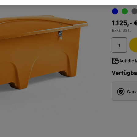
Farbe
:
gelb
1.125,- 
Exkl. USt.
Auf die 
Verfügba
Gara