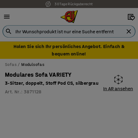
30 Tage Rückgaberecht
Holen Sie sich Ihr persönliches Angebot. Einfach &
bequem online!
Sofas
Modulsofas
Modulares Sofa VARIETY
3-Sitzer, doppelt, Stoff Pod CS, silbergrau
In AR ansehen
Art. Nr.
:
3871128