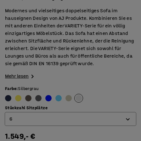
Modernes und vielseitiges doppelseitiges Sofa im
hauseignen Design von AJ Produkte. Kombinieren Sie es
mit anderen Einheiten der VARIETY-Serie für ein völlig
einzigartiges Möbelstück. Das Sofa hat einen Abstand
zwischen Sitzfläche und Rückenlehne, der die Reinigung
erleichert. Die VARIETY-Serie eignet sich sowohl für
Lounges und Büros als auch für öffentliche Bereiche, da
sie gemäß DIN EN 16139 geprüft wurde.
Mehr lesen
Farbe
:
Silbergrau
Stückzahl Sitzplätze
6
1.549,- €
4