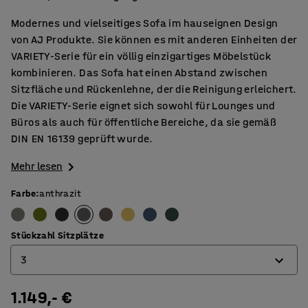
Modernes und vielseitiges Sofa im hauseignen Design
von AJ Produkte. Sie können es mit anderen Einheiten der
VARIETY-Serie für ein völlig einzigartiges Möbelstück
kombinieren. Das Sofa hat einen Abstand zwischen
Sitzfläche und Rückenlehne, der die Reinigung erleichert.
Die VARIETY-Serie eignet sich sowohl für Lounges und
Büros als auch für öffentliche Bereiche, da sie gemäß
DIN EN 16139 geprüft wurde.
Mehr lesen
Farbe
:
anthrazit
Stückzahl Sitzplätze
3
1.149,- €
2