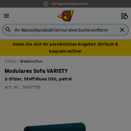
30 Tage Rückgaberecht
7 Jahre Garantie
Holen Sie sich Ihr persönliches Angebot. Einfach &
bequem online!
Sofas
Modulsofas
Modulares Sofa VARIETY
2-Sitzer, Stoff Blues CSII, petrol
Art. Nr.
:
3867106