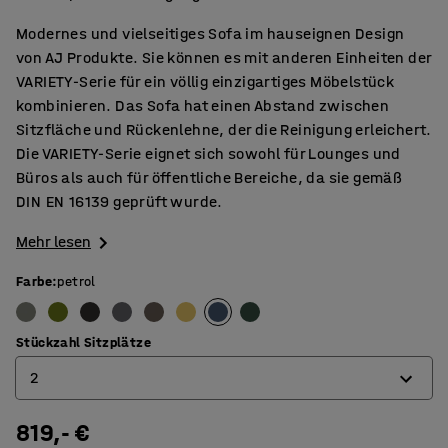
Modernes und vielseitiges Sofa im hauseignen Design
von AJ Produkte. Sie können es mit anderen Einheiten der
VARIETY-Serie für ein völlig einzigartiges Möbelstück
kombinieren. Das Sofa hat einen Abstand zwischen
Sitzfläche und Rückenlehne, der die Reinigung erleichert.
Die VARIETY-Serie eignet sich sowohl für Lounges und
Büros als auch für öffentliche Bereiche, da sie gemäß
DIN EN 16139 geprüft wurde.
Mehr lesen
Farbe
:
petrol
Stückzahl Sitzplätze
2
819,- €
2