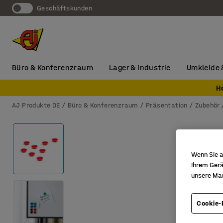
Geschäftskunden
Büro & Konferenzraum
Lager & Industrie
Umkleide 
H
AJ Produkte DE
Büro & Konferenzraum
Präsentation
Zubehör
Wenn Sie a
Ihrem Gerä
unsere Ma
Cookie-