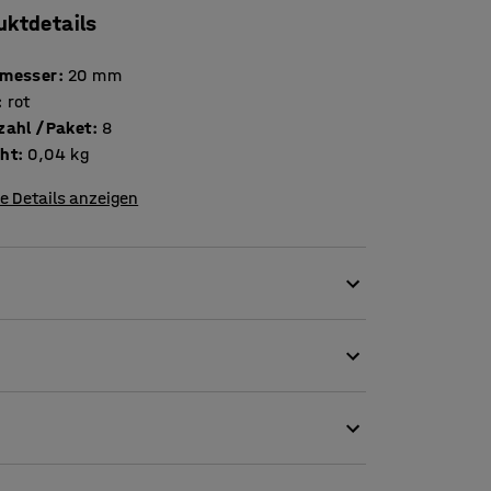
uktdetails
messer
:
20
mm
:
rot
Stückzahl /Paket
:
8
ht
:
0,04
kg
e Details anzeigen
Whiteboard. Nutzen Sie die Magnete, um
ationen direkt an dem Whiteboard zu
gsbrett, an dem Sie Nachrichten und
 Flexibilität. Außerdem müssen Sie sich nicht