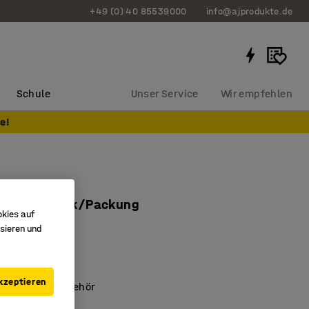
+49 (0) 40 85539000
info@ajprodukte.de
Schule
Unser Service
Wir empfehlen
e!
en
 rot, 8 Stück/Packung
okies auf
426
sieren und
eboards
zu verschieben
kzeptieren
sichtliches Zubehör