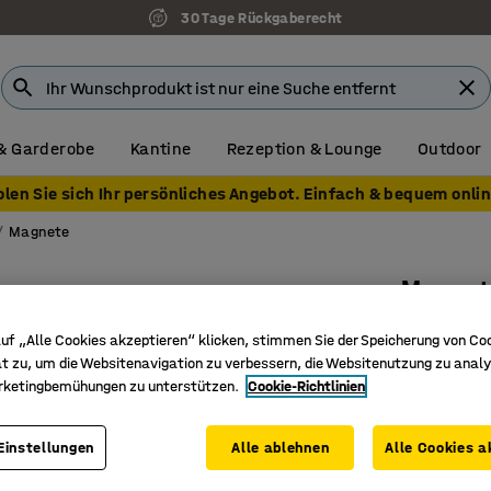
30 Tage Rückgaberecht
& Garderobe
Kantine
Rezeption & Lounge
Outdoor
olen Sie sich Ihr persönliches Angebot. Einfach & bequem onlin
Magnete
Magnet
Ø 20 mm,
uf „Alle Cookies akzeptieren“ klicken, stimmen Sie der Speicherung von Co
Art. Nr.
:
11
t zu, um die Websitenavigation zu verbessern, die Websitenutzung zu analy
rketingbemühungen zu unterstützen.
Cookie-Richtlinien
Für Whit
Mühelos 
Einstellungen
Alle ablehnen
Alle Cookies a
Ein offen