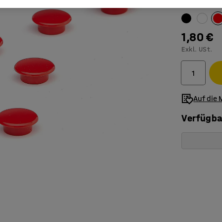
Farbe
:
rot
1,80 €
Exkl. USt.
Auf die 
Verfügba