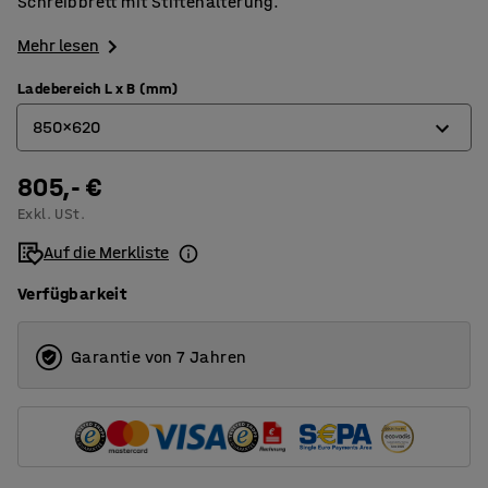
Schreibbrett mit Stiftehalterung.
Mehr lesen
Ladebereich L x B (mm)
850x620
805,- €
1250x620
Exkl. USt.
850x620
Auf die Merkliste
Verfügbarkeit
Garantie von 7 Jahren