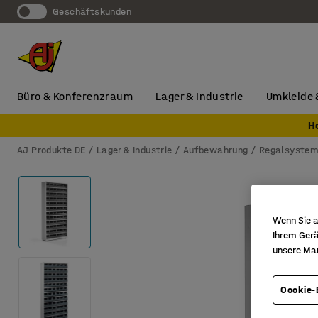
Geschäftskunden
Büro & Konferenzraum
Lager & Industrie
Umkleide 
H
AJ Produkte DE
Lager & Industrie
Aufbewahrung
Regalsyste
Wenn Sie a
Ihrem Gerä
unsere Ma
Cookie-