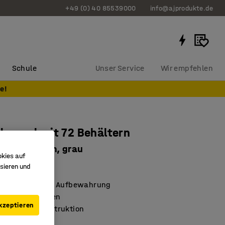
+49 (0) 40 85539000
info@ajprodukte.de
Schule
Unser Service
Wir empfehlen
e!
ileregal mit 72 Behältern
50 x 250 mm, grau
okies auf
106
sieren und
te und kompakte Aufbewahrung
llbare Fachböden
kzeptieren
Stahlblechkonstruktion