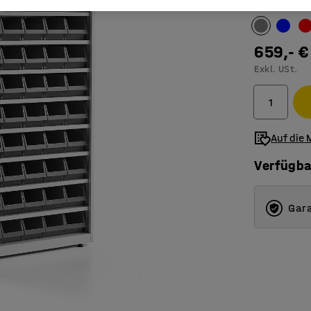
Hauptfarbe 
659,- €
Exkl. USt.
Auf die 
Verfügba
Gara