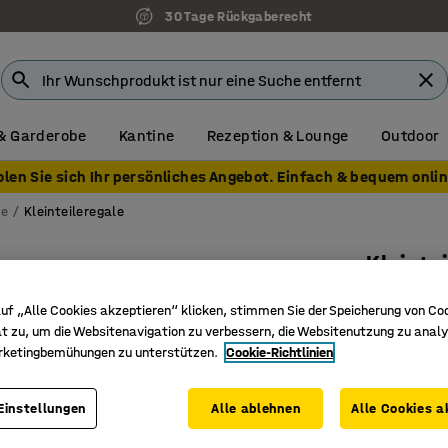
30 Tage Rückgaberecht
& Garderobe
Kantine
Rezeption & Lounge
Outdoor
olen Sie sich Ihr persönliches Angebot. Einfach & bequem onlin
me
Kleinteileregale
Kleinte
2000 x 9
uf „Alle Cookies akzeptieren“ klicken, stimmen Sie der Speicherung von Co
Art. Nr.
:
20
t zu, um die Websitenavigation zu verbessern, die Websitenutzung zu analy
rketingbemühungen zu unterstützen.
Cookie-Richtlinien
Effizien
11 verste
Einstellungen
Alle ablehnen
Alle Cookies a
Robuste 