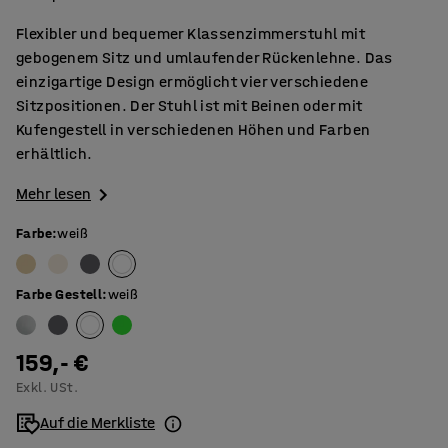
Flexibler und bequemer Klassenzimmerstuhl mit
gebogenem Sitz und umlaufender Rückenlehne. Das
einzigartige Design ermöglicht vier verschiedene
Sitzpositionen. Der Stuhl ist mit Beinen oder mit
Kufengestell in verschiedenen Höhen und Farben
erhältlich.
Mehr lesen
Farbe
:
weiß
Farbe Gestell
:
weiß
159,- €
Exkl. USt.
Auf die Merkliste