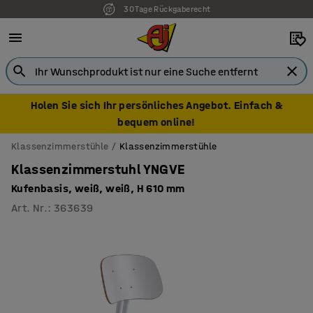
30 Tage Rückgaberecht
7 Jahre Garantie
Holen Sie sich Ihr persönliches Angebot. Einfach &
bequem online!
Klassenzimmerstühle
Klassenzimmerstühle
Klassenzimmerstuhl YNGVE
Kufenbasis, weiß, weiß, H 610 mm
Art. Nr.
:
363639