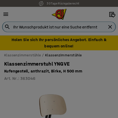
30 Tage Rückgaberecht
7 Jahre Garantie
Holen Sie sich Ihr persönliches Angebot. Einfach &
bequem online!
Klassenzimmerstühle
Klassenzimmerstühle
Klassenzimmerstuhl YNGVE
Kufengestell, anthrazit, Birke, H 500 mm
Art. Nr.
:
363046