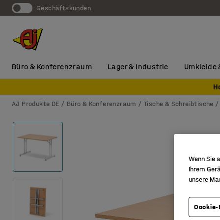
Geschäftskunden
Büro & Konferenzraum
Lager & Industrie
Umkleide 
H
AJ Produkte DE
Büro & Konferenzraum
Tische & Schreibtische
Wenn Sie a
Ihrem Gerä
unsere Ma
Cookie-