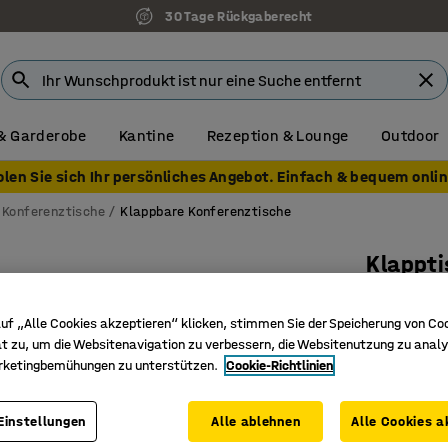
30 Tage Rückgaberecht
& Garderobe
Kantine
Rezeption & Lounge
Outdoor
olen Sie sich Ihr persönliches Angebot. Einfach & bequem onlin
Konferenztische
Klappbare Konferenztische
Klappti
1200 x 
uf „Alle Cookies akzeptieren“ klicken, stimmen Sie der Speicherung von Co
Art. Nr.
:
14
t zu, um die Websitenavigation zu verbessern, die Websitenutzung zu analy
rketingbemühungen zu unterstützen.
Cookie-Richtlinien
Rechtecki
T-Gestel
Leicht e
Einstellungen
Alle ablehnen
Alle Cookies a