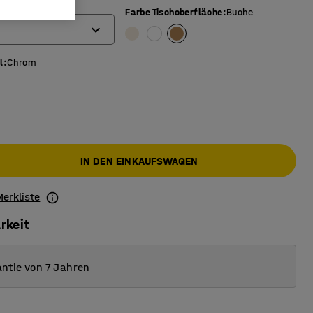
Farbe Tischoberfläche
:
Buche
l
:
Chrom
IN DEN EINKAUFSWAGEN
Merkliste
rkeit
ntie von 7 Jahren