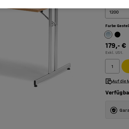
Länge (mm)
1200
Farbe Gestel
1200
1800
179,- €
Exkl. USt.
Auf die 
Verfügba
Gara