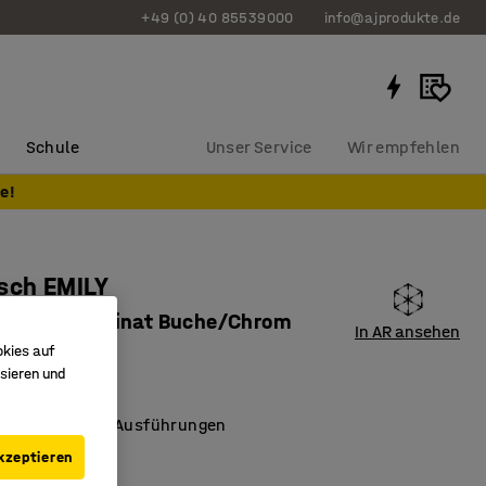
+49 (0) 40 85539000
info@ajprodukte.de
Schule
Unser Service
Wir empfehlen
e!
sch EMILY
800 mm, Laminat Buche/Chrom
In AR ansehen
okies auf
3391
sieren und
ge Tischplatte
l, verschiedene Ausführungen
inzuklappen
kzeptieren