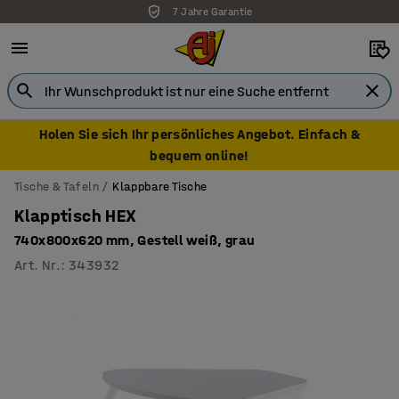
7 Jahre Garantie
Holen Sie sich Ihr persönliches Angebot. Einfach &
bequem online!
Tische & Tafeln
Klappbare Tische
Klapptisch HEX
740x800x620 mm, Gestell weiß, grau
Art. Nr.
:
343932