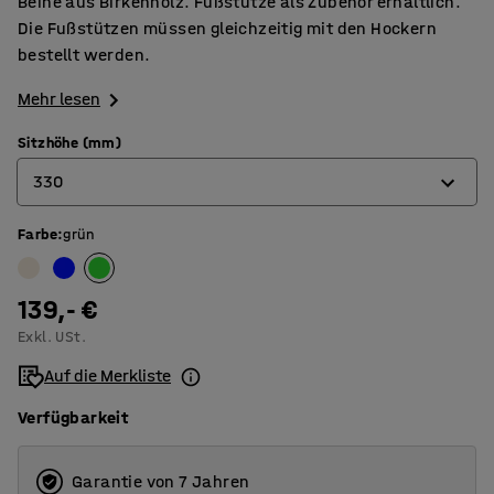
Beine aus Birkenholz. Fußstütze als Zubehör erhältlich.
Die Fußstützen müssen gleichzeitig mit den Hockern
bestellt werden.
Mehr lesen
Sitzhöhe (mm)
330
Farbe
:
grün
300
330
139,- €
350
Exkl. USt.
430
Auf die Merkliste
530
Verfügbarkeit
Garantie von 7 Jahren