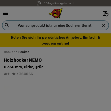
30 Tage Rückgaberecht
7 Jahre Garantie
Holen Sie sich Ihr persönliches Angebot. Einfach &
bequem online!
Hocker
Hocker
Holzhocker NEMO
H 330 mm, Birke, grün
Art. Nr.
:
360966