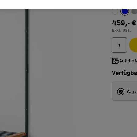
Farbe
:
blau
459,- €
Exkl. USt.
Auf die 
Verfügba
Gara