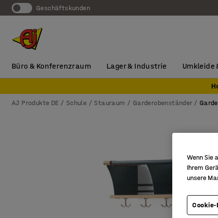
Geschäftskunden
Büro & Konferenzraum
Lager & Industrie
Umkleide 
H
AJ Produkte DE
Schule
Stauraum
Garderobenständer
Garde
Wenn Sie a
Ihrem Gerä
unsere Ma
Cookie-