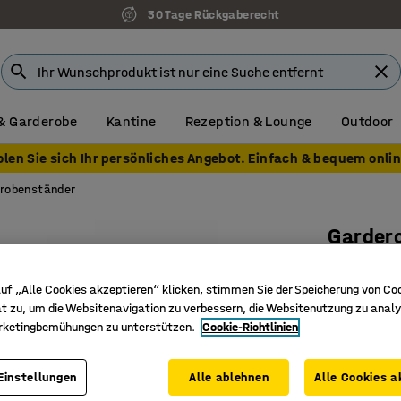
30 Tage Rückgaberecht
& Garderobe
Kantine
Rezeption & Lounge
Outdoor
olen Sie sich Ihr persönliches Angebot. Einfach & bequem onlin
robenständer
Garder
Anbautei
uf „Alle Cookies akzeptieren“ klicken, stimmen Sie der Speicherung von Co
Art. Nr.
:
37
t zu, um die Websitenavigation zu verbessern, die Websitenutzung zu analy
rketingbemühungen zu unterstützen.
Cookie-Richtlinien
Schuhabl
Verstell
Basiseinh
Einstellungen
Alle ablehnen
Alle Cookies a