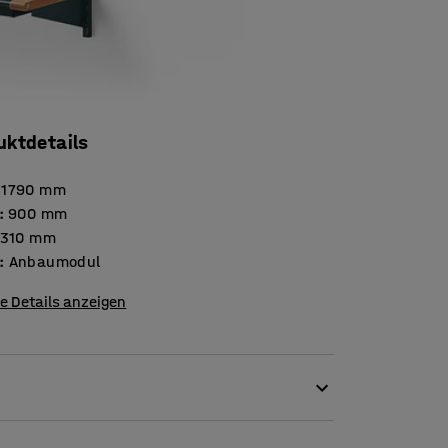
uktdetails
1790
mm
:
900
mm
310
mm
:
Anbaumodul
e Details anzeigen
s mit diesem Anbauteil aus lackiertem Blech!