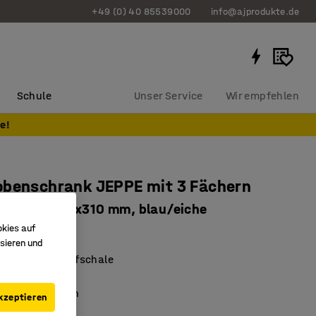
+49 (0) 40 85539000
info@ajprodukte.de
Schule
Unser Service
Wir empfehlen
e!
obenschrank JEPPE mit 3 Fächern
l, 1790x900x310 mm, blau/eiche
okies auf
62336
sieren und
age mit Abtropfschale
bare Regalböden
eit erforderlich
kzeptieren