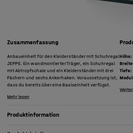
Zusammenfassung
Prod
Anbaueinheit für den Kleiderständer mit Schuhregal
Höhe
:
JEPPE. Ein wandmontierter Träger, ein Schuhregal
Breite
mit Abtropfschale und ein Kleiderständer mit drei
Tiefe
:
Fächern und sechs Ankerhaken. Voraussetzung ist,
Modul
dass du bereits über eine Basiseinheit verfügst.
Weiter
Mehr lesen
Produktinformation
Erweitere die Breite deines JEPPE Kleider- und Schuhregal