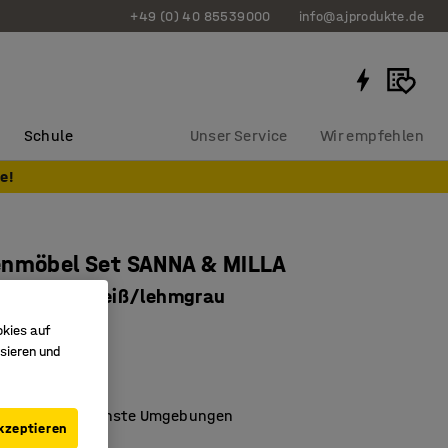
+49 (0) 40 85539000
info@ajprodukte.de
Schule
Unser Service
Wir empfehlen
e!
enmöbel Set SANNA & MILLA
& 4 Stühle, weiß/lehmgrau
4003
okies auf
sieren und
chtes Möbelset
re Stühle
 für verschiedenste Umgebungen
kzeptieren