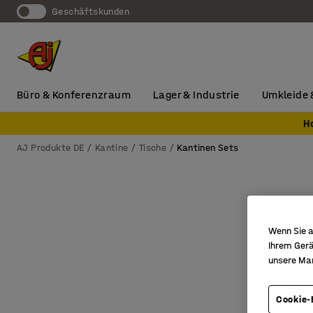
Geschäftskunden
Büro & Konferenzraum
Lager & Industrie
Umkleide 
H
AJ Produkte DE
Kantine
Tische
Kantinen Sets
Wenn Sie a
Ihrem Gerä
unsere Ma
Cookie-