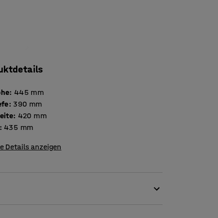
uktdetails
öhe
:
445
mm
efe
:
390
mm
eite
:
420
mm
:
435
mm
e Details anzeigen
legantem Design. Die Möbel sind langlebig und