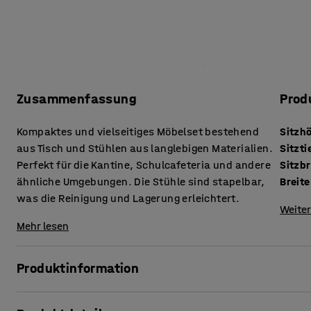
Zusammenfassung
Prod
Kompaktes und vielseitiges Möbelset bestehend
Sitzh
aus Tisch und Stühlen aus langlebigen Materialien.
Sitzti
Perfekt für die Kantine, Schulcafeteria und andere
Sitzbr
ähnliche Umgebungen. Die Stühle sind stapelbar,
Breite
was die Reinigung und Lagerung erleichtert.
Weiter
Mehr lesen
Produktinformation
Ein praktisches Set aus Tisch und Stühlen in modernem, e