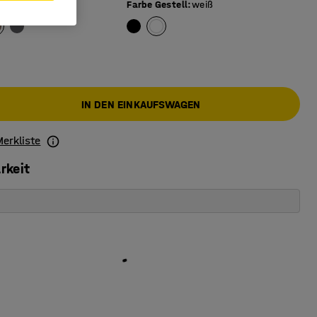
chlammgrau
Farbe Gestell
:
weiß
IN DEN EINKAUFSWAGEN
Merkliste
rkeit