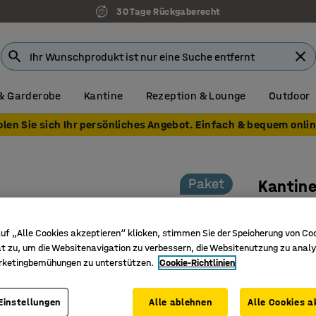
30 Tage Rückgaberecht
& Garderobe
Kantine
Rezeption & Lounge
Outdoor
olen Sie sich Ihr persönliches Angebot. Einfach & bequem onlin
Paket
Kantin
1 Tisch 
Art. Nr.
:
10
uf „Alle Cookies akzeptieren“ klicken, stimmen Sie der Speicherung von Co
t zu, um die Websitenavigation zu verbessern, die Websitenutzung zu analy
Pflegelei
rketingbemühungen zu unterstützen.
Cookie-Richtlinien
Stapelba
Geeignet
Einstellungen
Alle ablehnen
Alle Cookies a