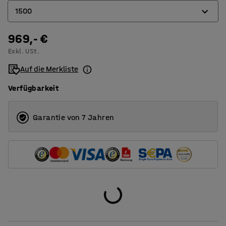
1500
2
969,- €
1000
Exkl. USt.
1500
Auf die Merkliste
Verfügbarkeit
Garantie von 7 Jahren