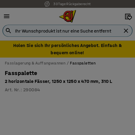
30 Tage Rückgaberecht
Holen Sie sich Ihr persönliches Angebot. Einfach &
bequem online!
Fasslagerung & Auffangwannen
Fasspaletten
Fasspalette
2 horizontale Fässer, 1250 x 1250 x 470 mm, 310 L
Art. Nr.
:
290084