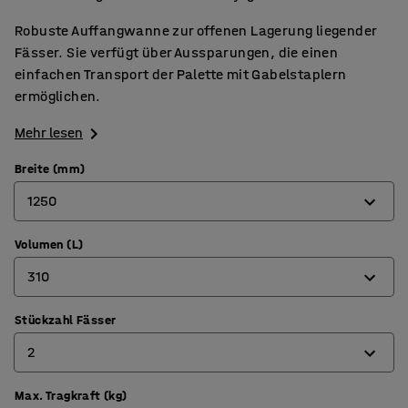
Robuste Auffangwanne zur offenen Lagerung liegender
Fässer. Sie verfügt über Aussparungen, die einen
einfachen Transport der Palette mit Gabelstaplern
ermöglichen.
Mehr lesen
Breite (mm)
1250
Volumen (L)
950
310
1250
Stückzahl Fässer
240
2
310
Max. Tragkraft (kg)
1