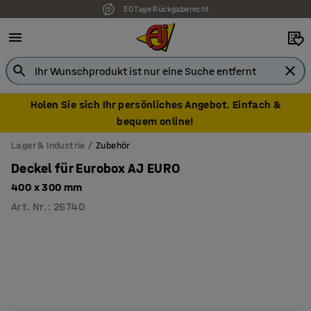
30 Tage Rückgaberecht
7 Jahre Garantie
Holen Sie sich Ihr persönliches Angebot. Einfach &
bequem online!
Lager & Industrie
Zubehör
Deckel für Eurobox AJ EURO
400 x 300 mm
Art. Nr.
:
26740