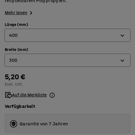
recycelbarem Polypropylen.
Mehr lesen
Länge (mm)
400
Breite (mm)
400
300
600
800
5,20 €
300
Exkl. USt.
400
Auf die Merkliste
600
Verfügbarkeit
Garantie von 7 Jahren