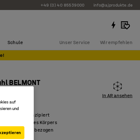
+49 (0) 40 85539000
info@ajprodukte.de
Schule
Unser Service
Wir empfehlen
e!
uhl BELMONT
nkelgrau
In AR ansehen
2917
okies auf
sieren und
e Menschen konzipiert
n Bewegungen des Körpers
sivem Wollstoff bezogen
kzeptieren