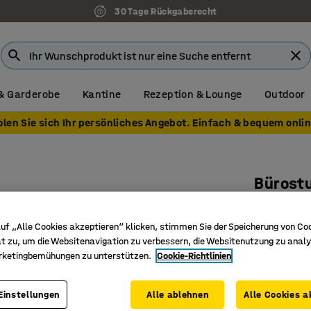
30 Tage Rückgaberecht
& Garderobe
Kantine
Rezeption & Lounge
Outdoor
olen Sie sich Ihr persönliches Angebot. Einfach & bequem onlin
Bürost
Weiß/du
Art. Nr.
:
12
uf „Alle Cookies akzeptieren“ klicken, stimmen Sie der Speicherung von Co
t zu, um die Websitenavigation zu verbessern, die Websitenutzung zu analy
Für aktiv
rketingbemühungen zu unterstützen.
Cookie-Richtlinien
Folgt de
Mit exklu
Einstellungen
Alle ablehnen
Alle Cookies a