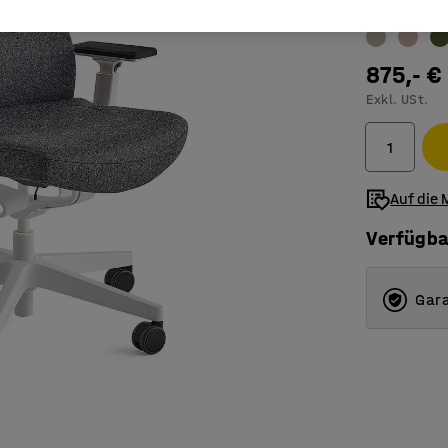
Farbe
:
dunke
875,- €
Exkl. USt.
Auf die 
Verfügba
Gara