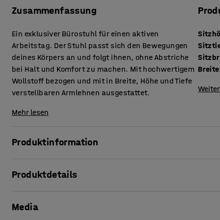
Zusammenfassung
Prod
Ein exklusiver Bürostuhl für einen aktiven
Sitzh
Arbeitstag. Der Stuhl passt sich den Bewegungen
Sitzti
deines Körpers an und folgt ihnen, ohne Abstriche
Sitzbr
bei Halt und Komfort zu machen. Mit hochwertigem
Breite
Wollstoff bezogen und mit in Breite, Höhe und Tiefe
Weiter
verstellbaren Armlehnen ausgestattet.
Mehr lesen
Produktinformation
Ein Bürostuhl, der für die Bewegung gemacht ist!
Produktdetails
Passt sich Ihren Körperbewegungen an, ganz ohne zeitraub
Sitzhöhe
:
500-610
mm
passt sich jeder Neigungsrichtung an – nach hinten, vorne 
Media
Sitztiefe
:
460
mm
einer Synchronmechanik ausgestattet, d. h. Rückenlehne