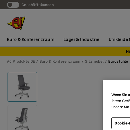
Geschäftskunden
Büro & Konferenzraum
Lager & Industrie
Umkleide 
H
AJ Produkte DE
Büro & Konferenzraum
Sitzmöbel
Bürostühle
Wenn Sie a
Ihrem Gerä
unsere Ma
Cookie-