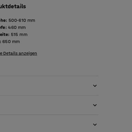
uktdetails
öhe
:
500-610
mm
efe
:
460
mm
eite
:
515
mm
:
650
mm
e Details anzeigen
ende Einstellungen. Die flexible Rückenlehne
oder zur Seite. Der Stuhl ist außerdem mit
 und Sitzfläche bewegen sich synchron, wenn