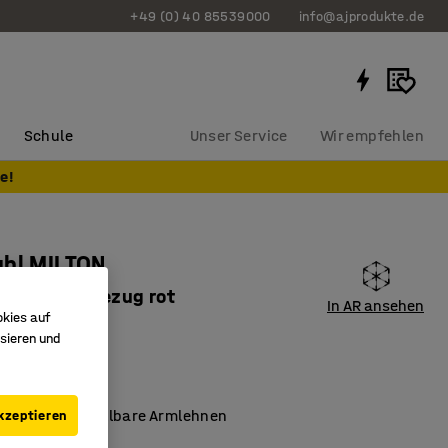
+49 (0) 40 85539000
info@ajprodukte.de
Schule
Unser Service
Wir empfehlen
e!
uhl MILTON
rer Textilbezug rot
In AR ansehen
okies auf
2414
sieren und
arer Bezug
nmechanismus
nsional einstellbare Armlehnen
kzeptieren