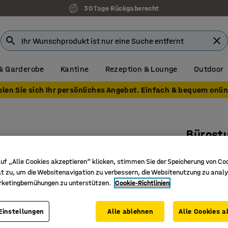
30 Tage Rückgaberecht
& Garderobe
Kantine
Rezeption & Lounge
Outdoor
olen Sie sich Ihr persönliches Angebot. Einfach & bequem onlin
Bürost
Abnehmba
uf „Alle Cookies akzeptieren“ klicken, stimmen Sie der Speicherung von Co
Art. Nr.
:
12
t zu, um die Websitenavigation zu verbessern, die Websitenutzung zu analy
rketingbemühungen zu unterstützen.
Cookie-Richtlinien
Abnehmb
Synchro
Zweidime
Einstellungen
Alle ablehnen
Alle Cookies a