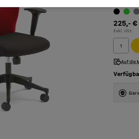
Farbe
:
rot
225,- €
Exkl. USt.
Auf die 
Verfügba
Gara