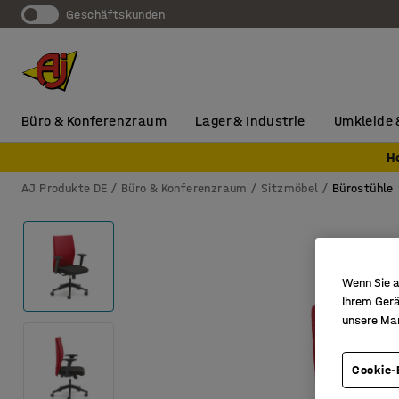
Geschäftskunden
Büro & Konferenzraum
Lager & Industrie
Umkleide 
H
AJ Produkte DE
Büro & Konferenzraum
Sitzmöbel
Bürostühle
Wenn Sie a
Ihrem Gerä
unsere Ma
Cookie-