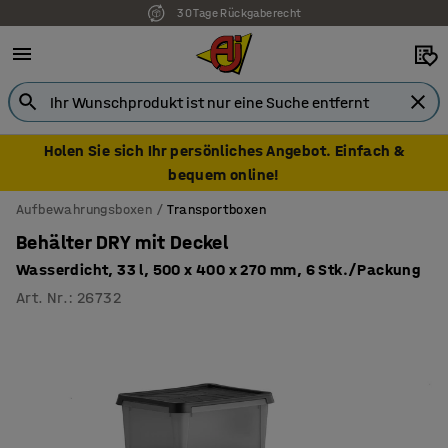
30 Tage Rückgaberecht
Holen Sie sich Ihr persönliches Angebot. Einfach &
bequem online!
Aufbewahrungsboxen
Transportboxen
Behälter DRY mit Deckel
Wasserdicht, 33 l, 500 x 400 x 270 mm, 6 Stk./Packung
Art. Nr.
:
26732