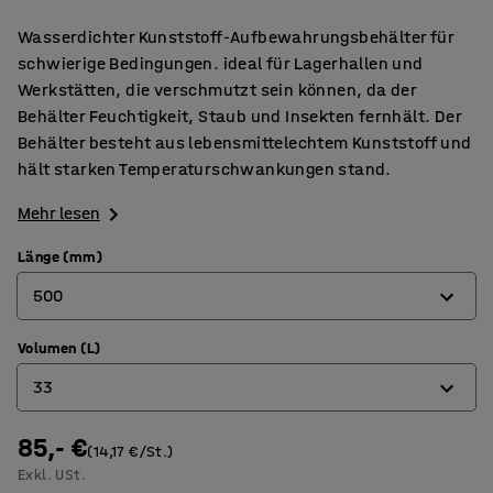
Wasserdichter Kunststoff-Aufbewahrungsbehälter für
schwierige Bedingungen. ideal für Lagerhallen und
Werkstätten, die verschmutzt sein können, da der
Behälter Feuchtigkeit, Staub und Insekten fernhält. Der
Behälter besteht aus lebensmittelechtem Kunststoff und
hält starken Temperaturschwankungen stand.
Mehr lesen
Länge (mm)
500
Volumen (L)
400
33
500
600
85,- €
12
(14,17 €/St.)
Exkl. USt.
33