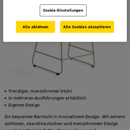
Cookie-Einstellungen
Alle ablehnen
Alle Cookies akzeptieren
Trendiger, monochromer Stuhl
In mehreren Ausführungen erhältlich
Eigenes Design
Ein bequemer Barstuhl in innovativem Design. Mit seinem
zeitlosen, skandinavischen und monochromen Design