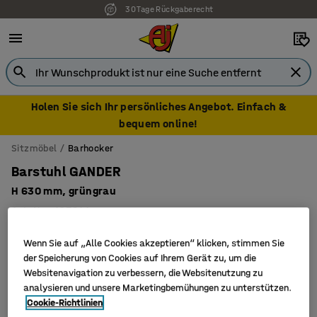
30 Tage Rückgaberecht
Holen Sie sich Ihr persönliches Angebot. Einfach &
bequem online!
Sitzmöbel
Barhocker
Barstuhl GANDER
H 630 mm, grüngrau
Art. Nr.
:
103241
Wenn Sie auf „Alle Cookies akzeptieren“ klicken, stimmen Sie
der Speicherung von Cookies auf Ihrem Gerät zu, um die
Websitenavigation zu verbessern, die Websitenutzung zu
analysieren und unsere Marketingbemühungen zu unterstützen.
Cookie-Richtlinien