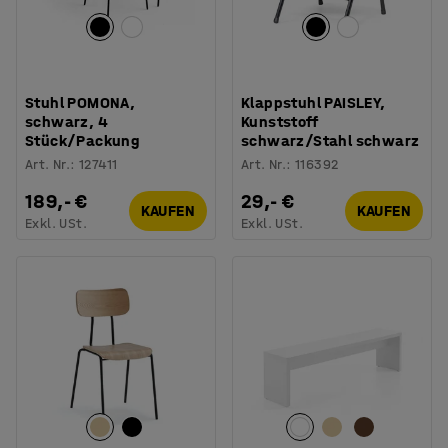
Stuhl POMONA,
Klappstuhl PAISLEY,
schwarz, 4
Kunststoff
Stück/Packung
schwarz/Stahl schwarz
Art. Nr.
:
127411
Art. Nr.
:
116392
189,- €
29,- €
KAUFEN
KAUFEN
Exkl. USt.
Exkl. USt.