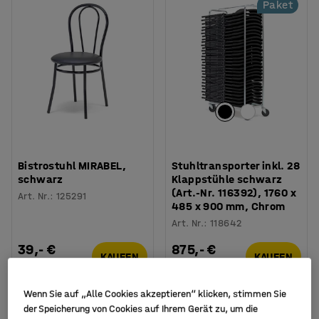
Paket
Bistrostuhl MIRABEL,
Stuhltransporter inkl. 28
schwarz
Klappstühle schwarz
(Art.-Nr. 116392), 1760 x
Art. Nr.
:
125291
485 x 900 mm, Chrom
Art. Nr.
:
118642
39,- €
875,- €
KAUFEN
KAUFEN
Exkl. USt.
Exkl. USt.
Wenn Sie auf „Alle Cookies akzeptieren“ klicken, stimmen Sie
Paket
der Speicherung von Cookies auf Ihrem Gerät zu, um die