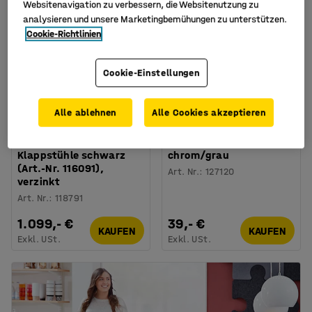
Websitenavigation zu verbessern, die Websitenutzung zu
analysieren und unsere Marketingbemühungen zu unterstützen.
Cookie-Richtlinien
Cookie-Einstellungen
Alle ablehnen
Alle Cookies akzeptieren
Stuhltransporter inkl. 50
Stapelstuhl SIERRA,
Klappstühle schwarz
chrom/grau
(Art.-Nr. 116091),
Art. Nr.
:
127120
verzinkt
Art. Nr.
:
118791
1.099,- €
39,- €
KAUFEN
KAUFEN
Exkl. USt.
Exkl. USt.