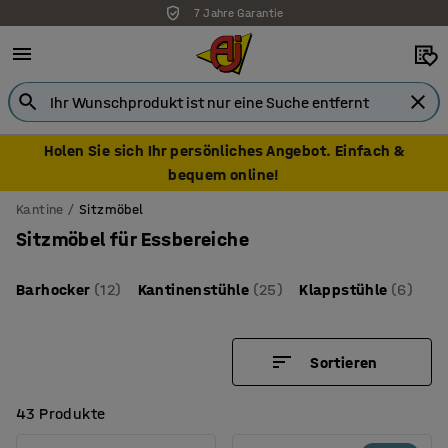
7 Jahre Garantie
Holen Sie sich Ihr persönliches Angebot. Einfach &
bequem online!
Kantine
Sitzmöbel
Sitzmöbel für Essbereiche
Barhocker
(12)
Kantinenstühle
(25)
Klappstühle
(6)
Sortieren
43 Produkte