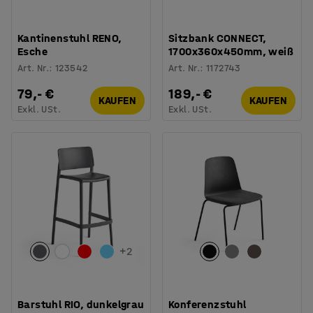
Kantinenstuhl RENO,
Sitzbank CONNECT,
Esche
1700x360x450mm, weiß
Art. Nr.
:
123542
Art. Nr.
:
1172743
79,- €
189,- €
KAUFEN
KAUFEN
Exkl. USt.
Exkl. USt.
+
2
Barstuhl RIO, dunkelgrau
Konferenzstuhl