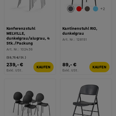
+
2
Konferenzstuhl
Kantinenstuhl RIO,
MELVILLE,
dunkelgrau
dunkelgrau/alugrau, 4
Art. Nr.
:
128151
Stk./Packung
Art. Nr.
:
102436
(59,75 €/St.)
239,- €
89,- €
KAUFEN
KAUFEN
Exkl. USt.
Exkl. USt.