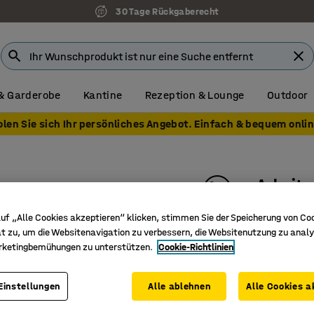
30 Tage Rückgaberecht
& Garderobe
Kantine
Rezeption & Lounge
Outdoor
olen Sie sich Ihr persönliches Angebot. Einfach & bequem onlin
Arbeit
Meterwar
uf „Alle Cookies akzeptieren“ klicken, stimmen Sie der Speicherung von Co
Art. Nr.
:
20
t zu, um die Websitenavigation zu verbessern, die Websitenutzung zu analy
rketingbemühungen zu unterstützen.
Cookie-Richtlinien
Sorgt für
Abgeschrä
Einstellungen
Alle ablehnen
Alle Cookies a
Strukturi