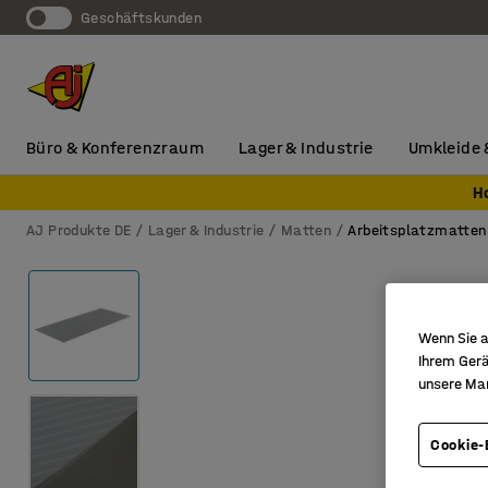
Geschäftskunden
Büro & Konferenzraum
Lager & Industrie
Umkleide 
H
AJ Produkte DE
Lager & Industrie
Matten
Arbeitsplatzmatten
Wenn Sie a
Ihrem Gerä
unsere Ma
Cookie-