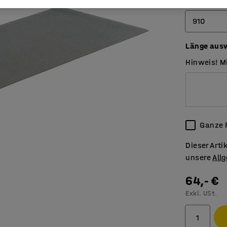
Breite (mm)
910
Länge aus
610
Hinweis! M
910
1220
Ganze 
Dieser Art
unsere
All
64,- €
Exkl. USt.