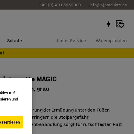
+49 (0) 40 85539000
info@ajprodukte.de
Schule
Unser Service
Wir empfehlen
e!
splatzmatte MAGIC
e, B 910 mm, grau
okies auf
806
sieren und
 eine gute Linderung der Ermüdung unter den Füßen
gte Kanten verringern die Stolpergefahr
kzeptieren
erte Oberflächenbehandlung sorgt für rutschfesten Halt