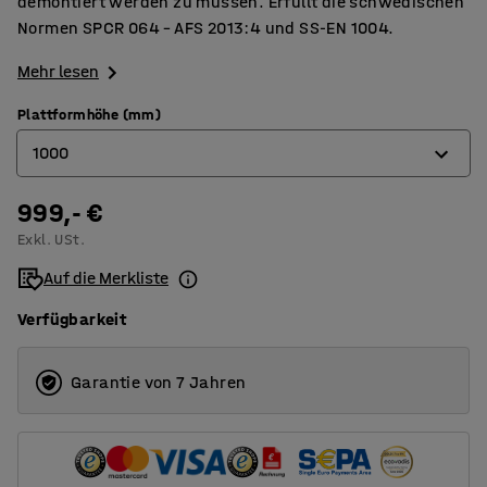
demontiert werden zu müssen. Erfüllt die schwedischen
Normen SPCR 064 – AFS 2013:4 und SS-EN 1004.
Mehr lesen
Plattformhöhe (mm)
1000
999,- €
1000
Exkl. USt.
1800
Auf die Merkliste
3800
Verfügbarkeit
5800
Garantie von 7 Jahren