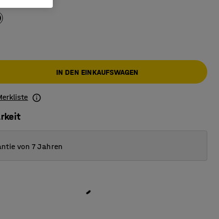
Band
:
schwarz
IN DEN EINKAUFSWAGEN
Merkliste
rkeit
ntie von 7 Jahren