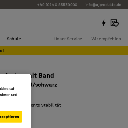
+49 (0) 40 85539000
info@ajprodukte.de
Schule
Unser Service
Wir empfehlen
e!
rpfosten mit Band
m, Edelstahl/schwarz
okies auf
0851
sieren und
asis für exzellente Stabilität
r
kzeptieren