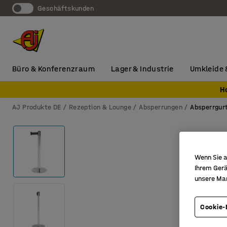
Geschäftskunden
Büro & Konferenzraum
Lager & Industrie
Umkleide 
H
AJ Produkte DE
Rezeption & Lounge
Absperrungen
Absperrgur
Wenn Sie a
Ihrem Gerä
unsere Ma
Cookie-