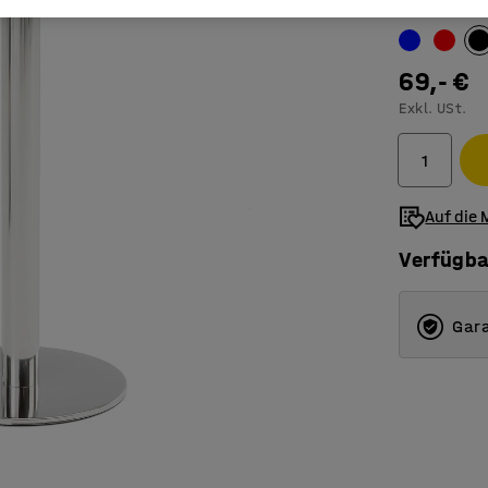
Hauptfarbe 
69,- €
Exkl. USt.
Auf die 
Verfügba
Gara