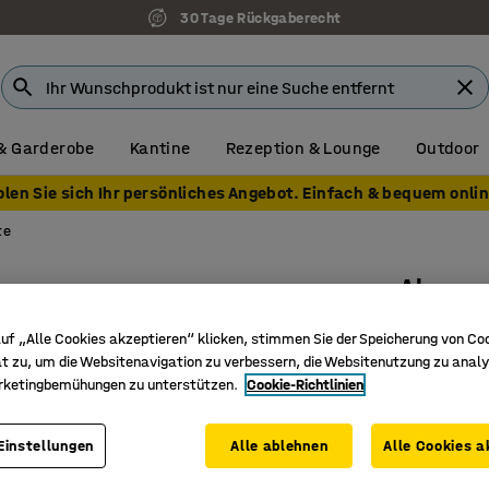
30 Tage Rückgaberecht
& Garderobe
Kantine
Rezeption & Lounge
Outdoor
olen Sie sich Ihr persönliches Angebot. Einfach & bequem onlin
te
Absper
L 2000 m
uf „Alle Cookies akzeptieren“ klicken, stimmen Sie der Speicherung von Co
Art. Nr.
:
31
t zu, um die Websitenavigation zu verbessern, die Websitenutzung zu analy
rketingbemühungen zu unterstützen.
Cookie-Richtlinien
Schwere B
Aufrollba
Einstellungen
Alle ablehnen
Alle Cookies a
2 m Band