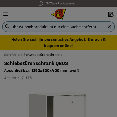
30 Tage Rückgaberecht
Holen Sie sich Ihr persönliches Angebot. Einfach &
bequem online!
Schränke
Schwebetürenschränke
Schiebetürenschrank QBUS
Abschließbar, 1252x800x400 mm, weiß
Art. Nr.
:
171173