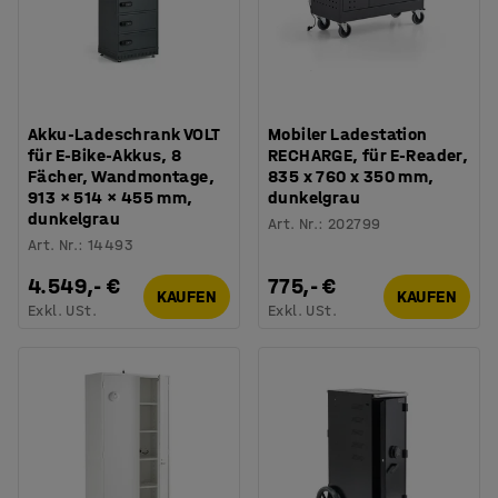
Akku-Ladeschrank VOLT
Mobiler Ladestation
für E-Bike-Akkus, 8
RECHARGE, für E-Reader,
Fächer, Wandmontage,
835 x 760 x 350 mm,
913 × 514 × 455 mm,
dunkelgrau
dunkelgrau
Art. Nr.
:
202799
Art. Nr.
:
14493
4.549,- €
775,- €
KAUFEN
KAUFEN
Exkl. USt.
Exkl. USt.