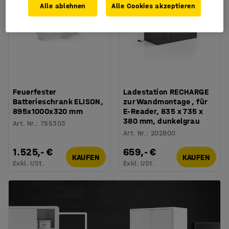
Alle ablehnen
Alle Cookies akzeptieren
Feuerfester
Ladestation RECHARGE
Batterieschrank ELISON,
zur Wandmontage , für
895x1000x320 mm
E-Reader, 835 x 735 x
380 mm, dunkelgrau
Art. Nr.
:
755303
Art. Nr.
:
202800
1.525,- €
659,- €
KAUFEN
KAUFEN
Exkl. USt.
Exkl. USt.