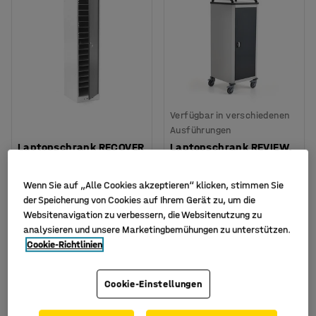
Verfügbar in verschiedenen
Ausführungen
Laptopschrank RECOVER
Laptopschrank REVIEW,
mit 19 Fächern, 1800 x
1340x515x540 mm, grau
400 x 500 mm,
mit schwarzen Türen
Wenn Sie auf „Alle Cookies akzeptieren“ klicken, stimmen Sie
schwarz/grau
Art. Nr.
:
144601
der Speicherung von Cookies auf Ihrem Gerät zu, um die
Art. Nr.
:
14466
Websitenavigation zu verbessern, die Websitenutzung zu
1.149,- €
1.149,- €
analysieren und unsere Marketingbemühungen zu unterstützen.
KAUFEN
KAUFEN
Cookie-Richtlinien
Exkl. USt.
Exkl. USt.
Cookie-Einstellungen