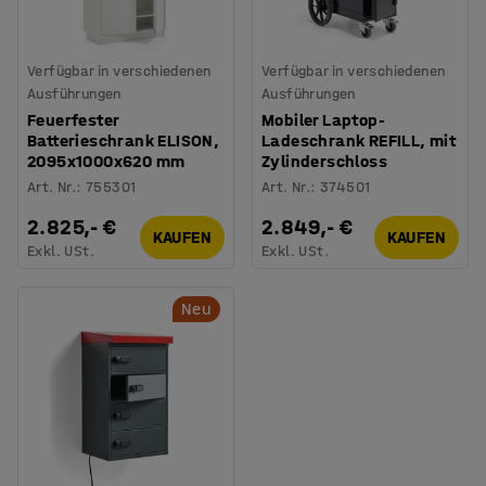
Verfügbar in verschiedenen
Verfügbar in verschiedenen
Ausführungen
Ausführungen
Feuerfester
Mobiler Laptop-
Batterieschrank ELISON,
Ladeschrank REFILL, mit
2095x1000x620 mm
Zylinderschloss
Art. Nr.
:
755301
Art. Nr.
:
374501
2.825,- €
2.849,- €
KAUFEN
KAUFEN
Exkl. USt.
Exkl. USt.
Neu