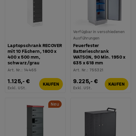
Verfügbar in verschiedenen
Ausführungen
Laptopschrank RECOVER
Feuerfester
mit 10 Fächern, 1800 x
Batterieschrank
400 x 500 mm,
WATSON, 90 Min. 1950 x
schwarz/grau
635 x 618 mm
Art. Nr.
:
14465
Art. Nr.
:
755321
1.125,- €
9.225,- €
KAUFEN
KAUFEN
Exkl. USt.
Exkl. USt.
Neu