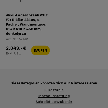
Akku-Ladeschrank VOLT
für E-Bike-Akkus, 4
Fächer, Wandmontage,
913 × 514 × 455 mm,
dunkelgrau
Art. Nr.
:
14491
2.049,- €
KAUFEN
Exkl. USt.
Diese Kategorien könnten dich auch interessieren
Bürostühle
Innenausstattung
Schreibtischzubehör