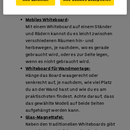
Whiteboards
Mobiles Whiteboard
:
Mit einem Whiteboard auf einem Ständer
und Rädern kannst du es leicht zwischen
verschiedenen Räumen hin- und
herbewegen, je nachdem, wo es gerade
gebraucht wird, oder es zur Seite legen,
wenn es nicht gebraucht wird.
Whiteboard für Wandmontage:
Hänge das Board waagerecht oder
senkrecht auf, je nachdem, wie viel Platz
du an der Wand hast und wie du es am
praktischsten findest. Achte darauf, dass
das gewählte Modell auf beide Seiten
aufgehängt werden kann.
Glas-Magnettafel:
Neben den traditionellen Whiteboards gibt