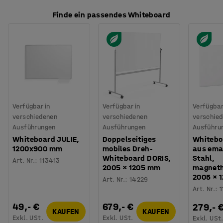
Finde ein passendes Whiteboard
Verfügbar in
Verfügbar in
Verfügbar
verschiedenen
verschiedenen
verschie
Ausführungen
Ausführungen
Ausführu
Whiteboard JULIE,
Doppelseitiges
Whitebo
1200x900 mm
mobiles Dreh-
aus emai
Whiteboard DORIS,
Stahl,
Art. Nr.
:
113413
2005 × 1205 mm
magneth
2005 × 
Art. Nr.
:
14229
Art. Nr.
:
1
49,- €
679,- €
279,- 
KAUFEN
KAUFEN
Exkl. USt.
Exkl. USt.
Exkl. USt