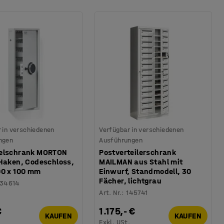
 in verschiedenen
Verfügbar in verschiedenen
ngen
Ausführungen
elschrank MORTON
Postverteilerschrank
 Haken, Codeschloss,
MAILMAN aus Stahl mit
00 x 100 mm
Einwurf, Standmodell, 30
Fächer, lichtgrau
134614
Art. Nr.
:
145741
€
1.175,- €
KAUFEN
KAUFEN
.
Exkl. USt.