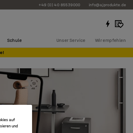
+49 (0) 40 85539000
info@ajprodukte.de
Schule
Unser Service
Wir empfehlen
e!
okies auf
sieren und