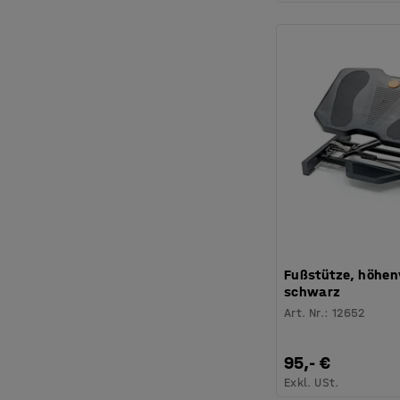
Fußstütze, höhenv
schwarz
Art. Nr.
:
12652
95,- €
Exkl. USt.