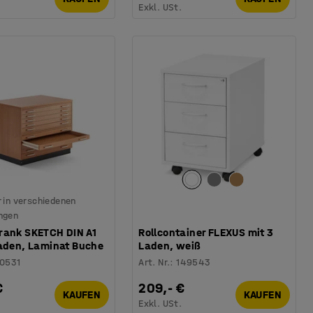
.
Exkl. USt.
 in verschiedenen
ngen
rank SKETCH DIN A1
Rollcontainer FLEXUS mit 3
Laden, Laminat Buche
Laden, weiß
10531
Art. Nr.
:
149543
€
209,- €
KAUFEN
KAUFEN
.
Exkl. USt.