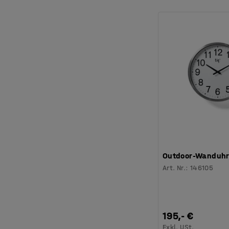
Outdoor-Wanduhr
Art. Nr.
:
146105
195,- €
Exkl. USt.