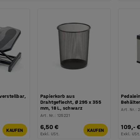
erstellbar,
Papierkorb aus
Pedalei
Drahtgeflecht, Ø 295 x 355
Behälter
mm, 18 L, schwarz
Art. Nr.
:
Art. Nr.
:
125221
6,50 €
109,- 
KAUFEN
KAUFEN
Exkl. USt.
Exkl. USt