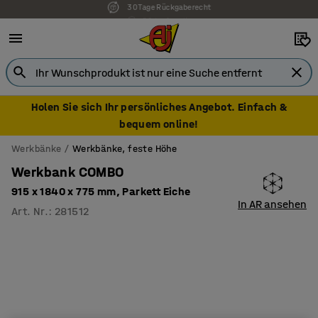
7 Jahre Garantie
Holen Sie sich Ihr persönliches Angebot. Einfach &
bequem online!
Werkbänke
Werkbänke, feste Höhe
Werkbank COMBO
915 x 1840 x 775 mm, Parkett Eiche
In AR ansehen
Art. Nr.
:
281512