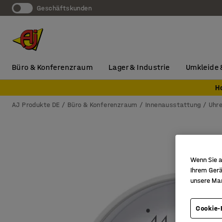
Geschäftskunden
Büro & Konferenzraum
Lager & Industrie
Umkleide 
H
AJ Produkte DE
Büro & Konferenzraum
Innenausstattung
Uhr
Wenn Sie a
Ihrem Gerä
unsere Ma
Cookie-