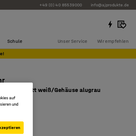
+49 (0) 40 85539000
info@ajprodukte.de
Schule
Unser Service
Wir empfehlen
e!
hr
, Ziffernblatt weiß/Gehäuse alugrau
okies auf
6115
sieren und
stig
Größe
hes Design
kzeptieren