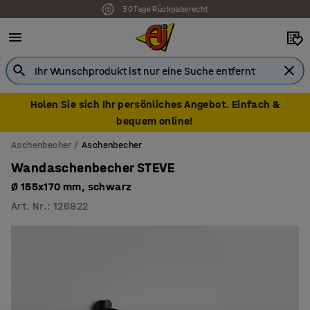
30 Tage Rückgaberecht
Holen Sie sich Ihr persönliches Angebot. Einfach &
bequem online!
Aschenbecher
Aschenbecher
Wandaschenbecher STEVE
Ø 155x170 mm, schwarz
Art. Nr.
:
126822