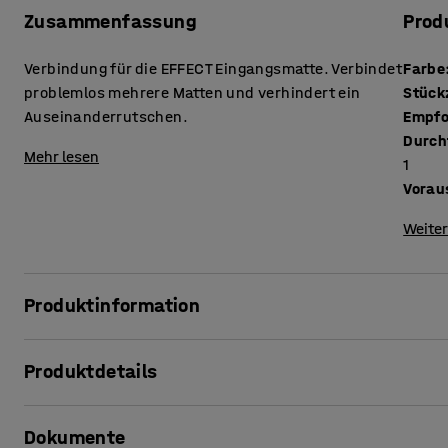
Zusammenfassung
Prod
Verbindung für die EFFECT Eingangsmatte. Verbindet
Farbe
problemlos mehrere Matten und verhindert ein
Auseinanderrutschen.
Empfo
Durch
Mehr lesen
1
Vorau
Weiter
Produktinformation
Eine praktische Gummiverbindung mit einer Verbindung mi
Produktdetails
gebraucht wird, da sie es ermöglicht, zwei oder vier Matte
zusammen, damit sie nicht verrutschen.
Farbe
:
schwarz
Dokumente
Stückzahl /Paket
:
10