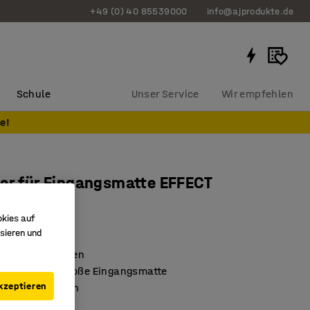
+49 (0) 40 85539000
info@ajprodukte.de
Schule
Unser Service
Wir empfehlen
e!
er für Eingangsmatte EFFECT
k
okies auf
805
sieren und
inden von Matten
ine einzelne große Eingangsmatte
kzeptieren
ng mit 4 Noppen