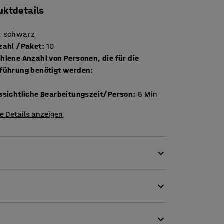
uktdetails
:
schwarz
Stückzahl /Paket
:
10
hlene Anzahl von Personen, die für die
führung benötigt werden
:
ssichtliche Bearbeitungszeit/Person
:
5
Min
e Details anzeigen
t 4 Noppen. Perfekt, wenn eine große Matte
n zu verbinden. Sie hält die Matten