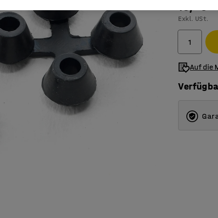
19,- €
Exkl. USt.
Auf die 
Verfügba
Gara