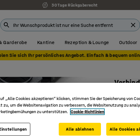
30 Tage Rückgaberecht
& Garderobe
Kantine
Rezeption & Lounge
Outdoor
olen Sie sich Ihr persönliches Angebot. Einfach & bequem onlin
Verbind
10er-Pac
uf „Alle Cookies akzeptieren“ klicken, stimmen Sie der Speicherung von Co
Art. Nr.
:
20
t zu, um die Websitenavigation zu verbessern, die Websitenutzung zu analy
rketingbemühungen zu unterstützen.
Cookie-Richtlinien
Zum Verb
Schaffe e
Einstellungen
Alle ablehnen
Alle Cookies a
Verbindu