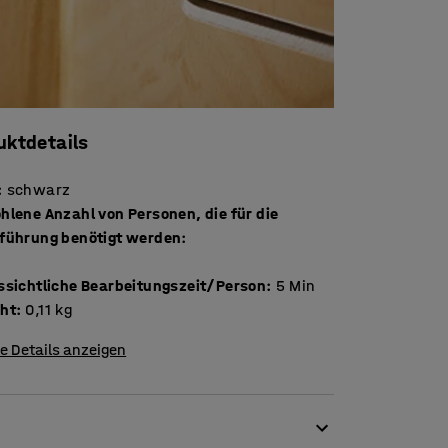
uktdetails
:
schwarz
hlene Anzahl von Personen, die für die
führung benötigt werden
:
ssichtliche Bearbeitungszeit/Person
:
5
Min
ht
:
0,11
kg
e Details anzeigen