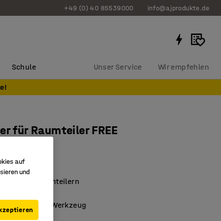
+49 (0) 40 85539000
info@ajprodukte.de
Schule
Unser Service
Wir empfehlen
e!
er für Raumteiler FREE
1123
okies auf
sieren und
inden von Raumteilern
 Montage ohne Werkzeug
kzeptieren