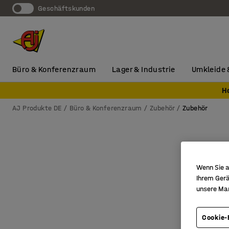
Geschäftskunden
Büro & Konferenzraum
Lager & Industrie
Umkleide 
H
AJ Produkte DE
Büro & Konferenzraum
Zubehör
Zubehör
Wenn Sie a
Ihrem Gerä
unsere Ma
Cookie-