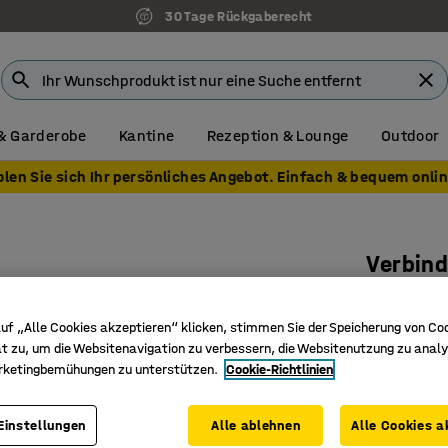
30 Tage Rückgaberecht
& Garderobe
Kantine
Rezeption & Lounge
Outdoor
olen Sie sich Ihr persönliches Angebot. Einfach & bequem onlin
Verbind
Schwarz
Art. Nr.
:
19
uf „Alle Cookies akzeptieren“ klicken, stimmen Sie der Speicherung von Co
t zu, um die Websitenavigation zu verbessern, die Websitenutzung zu analy
Zum Verb
rketingbemühungen zu unterstützen.
Cookie-Richtlinien
Schwarz
Einfache
Einstellungen
Alle ablehnen
Alle Cookies a