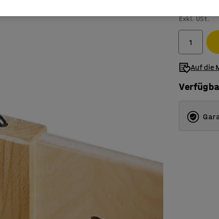
3,30 €
Exkl. USt.
Auf die 
Verfügba
Gara