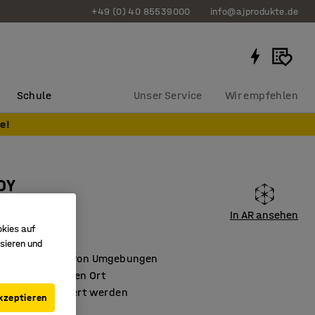
+49 (0) 40 85539000
info@ajprodukte.de
Schule
Unser Service
Wir empfehlen
e!
OY
/blaugrau
In AR ansehen
okies auf
6006
sieren und
 für eine Reihe von Umgebungen
Design für jeden Ort
 kann desinfiziert werden
kzeptieren