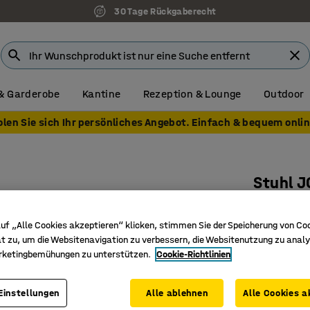
30 Tage Rückgaberecht
& Garderobe
Kantine
Rezeption & Lounge
Outdoor
olen Sie sich Ihr persönliches Angebot. Einfach & bequem onlin
Stuhl J
Schwarz
uf „Alle Cookies akzeptieren“ klicken, stimmen Sie der Speicherung von Co
Art. Nr.
:
10
t zu, um die Websitenavigation zu verbessern, die Websitenutzung zu analy
Geeignet
rketingbemühungen zu unterstützen.
Cookie-Richtlinien
Modernes 
Der Stoff
Einstellungen
Alle ablehnen
Alle Cookies a