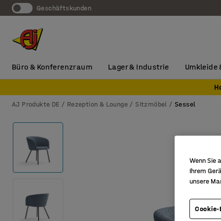
Geschäftskunden
Büro & Konferenzraum
Lager & Industrie
Umkleide 
H
AJ Produkte DE
Rezeption & Lounge
Sitzmöbel
Sessel
Wenn Sie a
Ihrem Gerä
unsere Ma
Cookie-