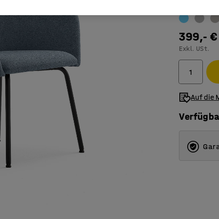
Farbe
:
blaug
399,- €
Exkl. USt.
Auf die 
Verfügba
Gara