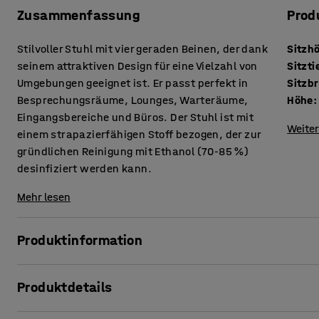
Zusammenfassung
Prod
Stilvoller Stuhl mit vier geraden Beinen, der dank
Sitzh
seinem attraktiven Design für eine Vielzahl von
Sitzti
Umgebungen geeignet ist. Er passt perfekt in
Sitzbr
Besprechungsräume, Lounges, Warteräume,
Höhe
:
Eingangsbereiche und Büros. Der Stuhl ist mit
Weiter
einem strapazierfähigen Stoff bezogen, der zur
gründlichen Reinigung mit Ethanol (70-85 %)
desinfiziert werden kann.
Mehr lesen
Produktinformation
JOY ist ein Stuhl mit einem attraktiven Design, einer beq
Produktdetails
jede Umgebung passt. Der Stuhl ist die perfekte Wahl für
Konferenzräume und Lounges. Er ist der ideale Sitzplatz,