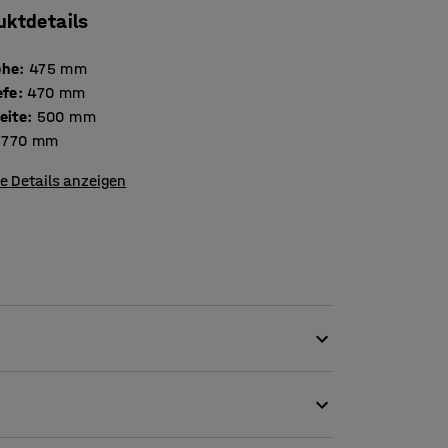
uktdetails
öhe
:
475
mm
efe
:
470
mm
eite
:
500
mm
770
mm
e Details anzeigen
uemen Form und schönen Konturen, der in fast
 Büros, geschmackvolle Warteräume,
 während man auf ein Meeting wartet, mit