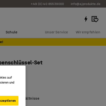
+49 (0) 40 85539000
info@ajprodukte.de
Schule
Unser Service
Wir empfehlen
e!
benschlüssel-Set
324
okies auf
sieren und
iger Stahl
mit DIN-EN 3113
ür beengte Verhältnisse
kzeptieren