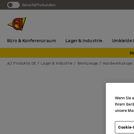
Geschäftskunden
Büro & Konferenzraum
Lager & Industrie
Umkleide 
H
AJ Produkte DE
Lager & Industrie
Werkzeuge
Handwerkzeuge
Wenn Sie a
Ihrem Gerä
unsere Ma
Cookie-