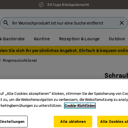
30 Tage Rückgaberecht
& Garderobe
Kantine
Rezeption & Lounge
Outdoor
olen Sie sich Ihr persönliches Angebot. Einfach & bequem onlin
Ringmaulschlüssel
Schrau
16-teilig
Art. Nr.
:
40
uf „Alle Cookies akzeptieren“ klicken, stimmen Sie der Speicherung von Co
t zu, um die Websitenavigation zu verbessern, die Websitenutzung zu analy
Erstklass
rketingbemühungen zu unterstützen.
Cookie-Richtlinien
Konform 
Perfekt f
Einstellungen
Alle ablehnen
Alle Cookies a