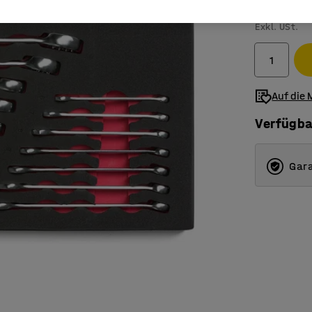
129,- €
Exkl. USt.
Auf die 
Verfügba
Gara