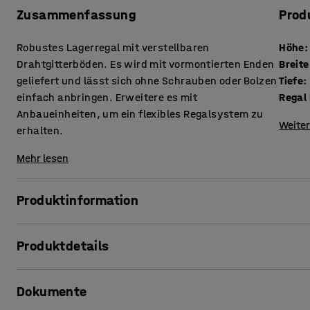
Zusammenfassung
Prod
Robustes Lagerregal mit verstellbaren
Höhe
:
Drahtgitterböden. Es wird mit vormontierten Enden
Breite
geliefert und lässt sich ohne Schrauben oder Bolzen
Tiefe
:
einfach anbringen. Erweitere es mit
Regal 
Anbaueinheiten, um ein flexibles Regalsystem zu
Weiter
erhalten.
Mehr lesen
Produktinformation
Die robuste Basiseinheit hat ein geringes Gewicht bei hoh
Produktdetails
Zubehör lässt sich ganz einfach ein sehr flexibles und a
Du erhältst eine sehr platzsparende Aufbewahrungslösung,
Höhe
:
1972
mm
Dokumente
Breite
:
1275
mm
Das Regalsystem ist ideal sowohl für raue als auch für a