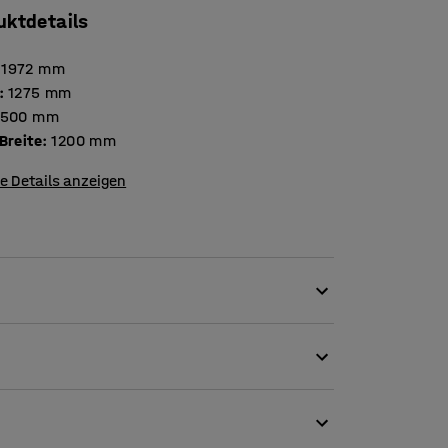
uktdetails
1972
mm
:
1275
mm
500
mm
Breite
:
1200
mm
e Details anzeigen
er Tragfähigkeit. Durch eine große Auswahl an
npassungsfähiges Regalsystem konstruieren.
 die auf dein Geschäft zugeschnitten ist.
nspruchsvolle Umgebungen, wie z. B. Lager und