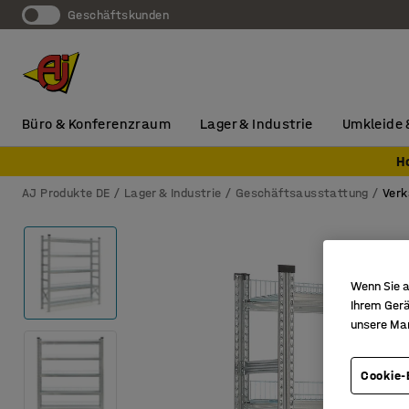
Geschäftskunden
Büro & Konferenzraum
Lager & Industrie
Umkleide 
H
AJ Produkte DE
Lager & Industrie
Geschäftsausstattung
Verk
Wenn Sie a
Ihrem Gerä
unsere Ma
Cookie-