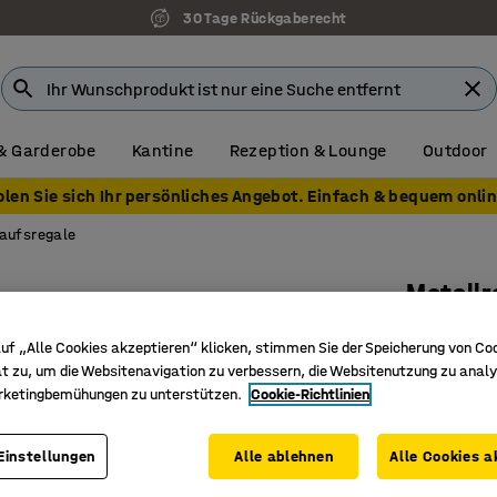
30 Tage Rückgaberecht
& Garderobe
Kantine
Rezeption & Lounge
Outdoor
olen Sie sich Ihr persönliches Angebot. Einfach & bequem onlin
aufsregale
Metall
Verzinkt
uf „Alle Cookies akzeptieren“ klicken, stimmen Sie der Speicherung von Co
500 mm
t zu, um die Websitenavigation zu verbessern, die Websitenutzung zu analy
rketingbemühungen zu unterstützen.
Cookie-Richtlinien
Art. Nr.
:
21
Keine Sch
Einstellungen
Alle ablehnen
Alle Cookies a
Verstell
Mehrere 