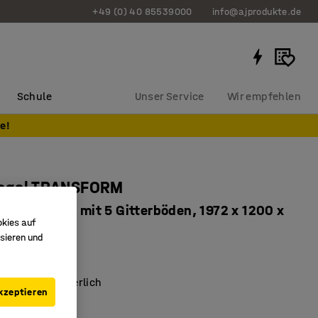
+49 (0) 40 85539000
info@ajprodukte.de
Schule
Unser Service
Wir empfehlen
e!
regal TRANSFORM
, Basismodul mit 5 Gitterböden, 1972 x 1200 x
okies auf
sieren und
6503
rauben erforderlich
kzeptieren
bare Regalböden
Möglichkeiten