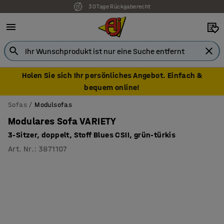
30 Tage Rückgaberecht
7 Jahre Garantie
Holen Sie sich Ihr persönliches Angebot. Einfach &
bequem online!
Sofas
Modulsofas
Modulares Sofa VARIETY
3-Sitzer, doppelt, Stoff Blues CSII, grün-türkis
Art. Nr.
:
3871107