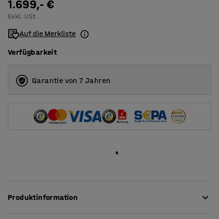
1.699,- €
4
Exkl. USt.
6
Auf die Merkliste
Verfügbarkeit
Garantie von 7 Jahren
Produktinformation
Dieses Sofa bietet hohen Komfort und ist mit einem