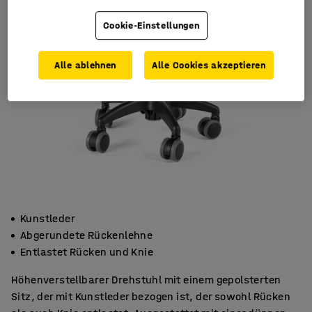
Cookie-Einstellungen
Alle ablehnen
Alle Cookies akzeptieren
Kunstleder
Abgerundete Rückenlehne
Entlastet Rücken und Knie
Höhenverstellbarer Drehstuhl mit einem gepolsterten
Sitz, der mit Kunstleder bezogen ist, der sowohl Rücken