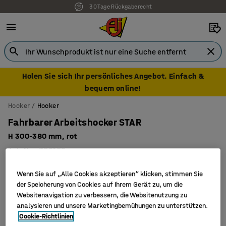
30 Tage Rückgaberecht
7 Jahre Garantie
Holen Sie sich Ihr persönliches Angebot. Einfach &
bequem online!
Hocker
Hocker
Fahrbarer Arbeitshocker STAR
H 300-380 mm, rot
Art. Nr.
:
360165
Wenn Sie auf „Alle Cookies akzeptieren“ klicken, stimmen Sie
der Speicherung von Cookies auf Ihrem Gerät zu, um die
Websitenavigation zu verbessern, die Websitenutzung zu
analysieren und unsere Marketingbemühungen zu unterstützen.
Cookie-Richtlinien