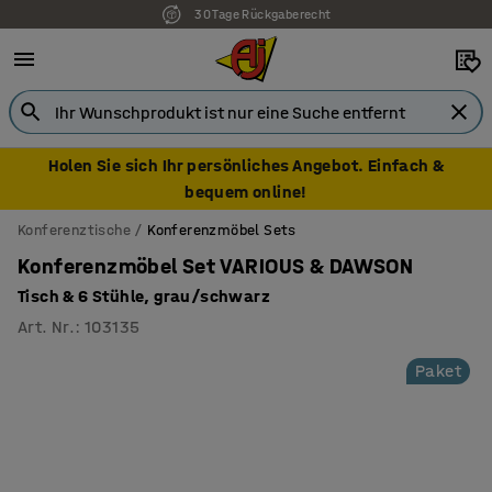
30 Tage Rückgaberecht
Holen Sie sich Ihr persönliches Angebot. Einfach &
bequem online!
Konferenztische
Konferenzmöbel Sets
Konferenzmöbel Set VARIOUS & DAWSON
Tisch & 6 Stühle, grau/schwarz
Art. Nr.
:
103135
Paket