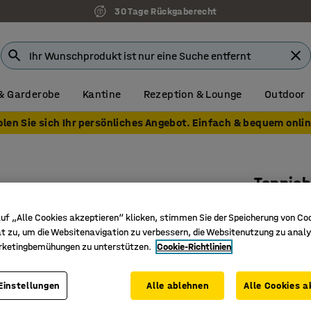
30 Tage Rückgaberecht
& Garderobe
Kantine
Rezeption & Lounge
Outdoor
olen Sie sich Ihr persönliches Angebot. Einfach & bequem onlin
n
Teppic
3600 x 2
uf „Alle Cookies akzeptieren“ klicken, stimmen Sie der Speicherung von Co
Art. Nr.
:
38
t zu, um die Websitenavigation zu verbessern, die Websitenutzung zu analy
rketingbemühungen zu unterstützen.
Cookie-Richtlinien
Ideal in
Der dicht
Einstellungen
Alle ablehnen
Alle Cookies a
Für Bere