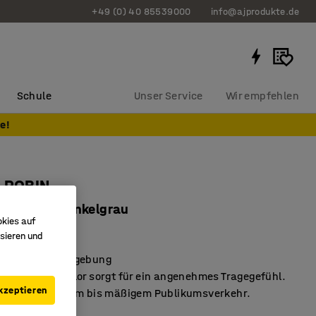
+49 (0) 40 85539000
info@ajprodukte.de
Schule
Unser Service
Wir empfehlen
e!
h ROBIN
400 mm, dunkelgrau
okies auf
27352
sieren und
 entspannter Umgebung
e und weiche Flor sorgt für ein angenehmes Tragegefühl.
kzeptieren
iche mit geringem bis mäßigem Publikumsverkehr.