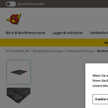
Geschäftskunden
Büro & Konferenzraum
Lager & Industrie
Umkleide 
H
AJ Produkte DE
Rezeption & Lounge
Innenausstattung
Matte
Wenn Sie a
Ihrem Gerä
unsere Ma
Cookie-