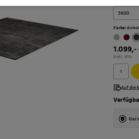
Länge (mm)
3600
Farbe
:
dunke
3000
3600
1.099,-
4400
Exkl. USt.
Auf die 
Verfügba
Gara