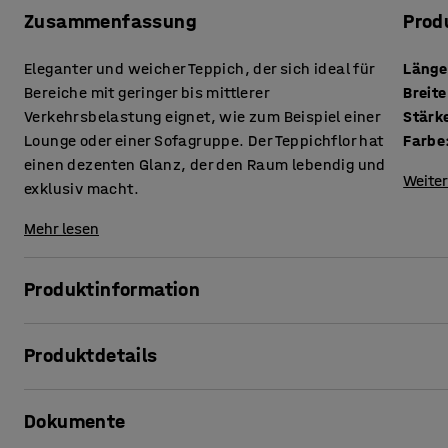
Zusammenfassung
Prod
Eleganter und weicher Teppich, der sich ideal für
Länge
Bereiche mit geringer bis mittlerer
Breite
Verkehrsbelastung eignet, wie zum Beispiel einer
Stärk
Lounge oder einer Sofagruppe. Der Teppichflor hat
Farbe
einen dezenten Glanz, der den Raum lebendig und
Weiter
exklusiv macht.
Mehr lesen
Produktinformation
Der Teppich ROBIN ist die perfekte Wahl für alle, die einen
Produktdetails
geringem Publikumsverkehr suchen. Der dicke Flor des Tep
in einer Lounge macht; er fügt dem Interieur das gewisse E
Länge
:
3600
mm
Dokumente
Breite
:
2400
mm
Der Teppichflor hat einen gewissen Glanz, der den Teppich