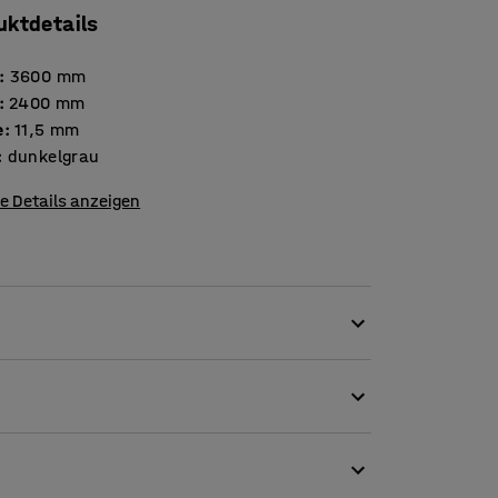
uktdetails
:
3600
mm
:
2400
mm
e
:
11,5
mm
:
dunkelgrau
e Details anzeigen
 eleganten Teppich für Arbeitsbereiche mit
pichs ist weich und einladend, was ihn ideal
xtra hinzu.
 lebendig und luxuriös macht. Der Glanz fängt