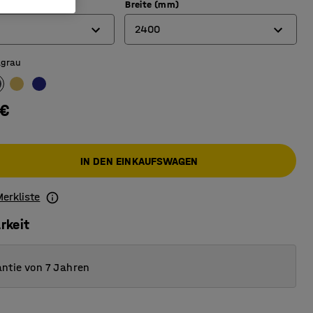
Breite (mm)
2400
lgrau
2000
2400
 €
IN DEN EINKAUFSWAGEN
Merkliste
rkeit
ntie von 7 Jahren