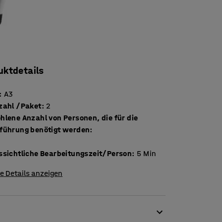
uktdetails
:
A3
Stückzahl /Paket
:
2
hlene Anzahl von Personen, die für die
führung benötigt werden
:
ssichtliche Bearbeitungszeit/Person
:
5
Min
e Details anzeigen