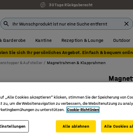
30 Tage Rückgaberecht
& Garderobe
Kantine
Rezeption & Lounge
Outdoor
olen Sie sich Ihr persönliches Angebot. Einfach & bequem onlin
enstopper & Aufsteller
Magnetrahmen & Klapprahmen
Magnetf
A3, 2 St
Art. Nr.
:
25
uf „Alle Cookies akzeptieren“ klicken, stimmen Sie der Speicherung von Co
t zu, um die Websitenavigation zu verbessern, die Websitenutzung zu analy
UV-bestä
rketingbemühungen zu unterstützen.
Cookie-Richtlinien
2 Stück 
DIN A3-F
Einstellungen
Alle ablehnen
Alle Cookies a