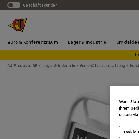
Geschäftskunden
Büro & Konferenzraum
Lager & Industrie
Umkleide 
H
AJ Produkte DE
Lager & Industrie
Geschäftsausstattung
Kund
Wenn Sie a
Ihrem Gerä
unsere Ma
Cookie-