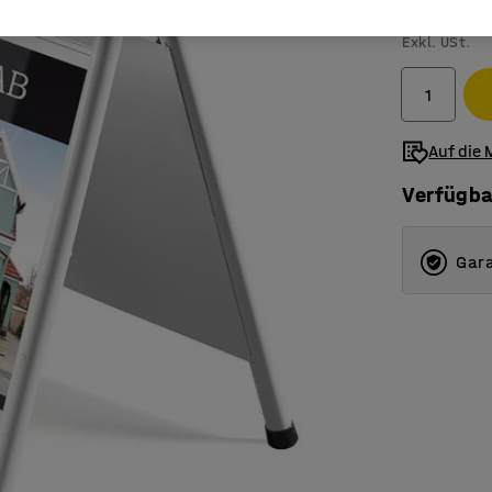
15,- €
Exkl. USt.
Auf die 
Verfügba
Gara