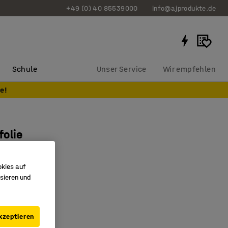
+49 (0) 40 85539000
info@ajprodukte.de
Schule
Unser Service
Wir empfehlen
e!
olie
k./Packung
8316
okies auf
sieren und
ndig
pro Packung
ormat
kzeptieren