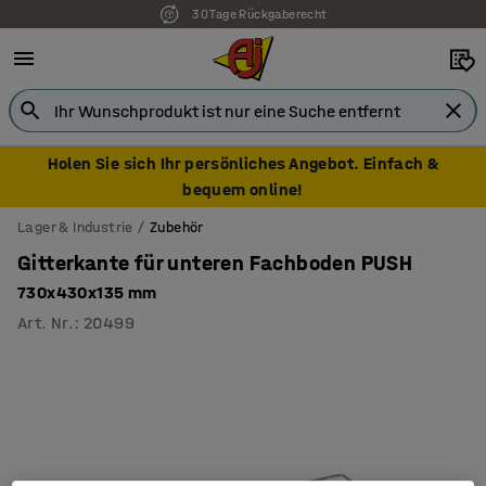
30 Tage Rückgaberecht
Holen Sie sich Ihr persönliches Angebot. Einfach &
bequem online!
Lager & Industrie
Zubehör
Gitterkante für unteren Fachboden PUSH
730x430x135 mm
Art. Nr.
:
20499