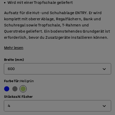
Wird mit einer Tropfschale geliefert
Aufsatz für die Hut- und Schuhablage ENTRY. Er wird
komplett mit oberer Ablage, Regalfächern, Bank und
Schuhregal sowie Tropfschale, T-Rahmen und
Querstrebe geliefert. Ein bodenstehendes Grundgerät ist
erforderlich, bevor du Zusatzgeräte installieren können.
Mehr lesen
Breite (mm)
600
Farbe Tür
:
Hellgrün
600
900
Stückzahl Fächer
4